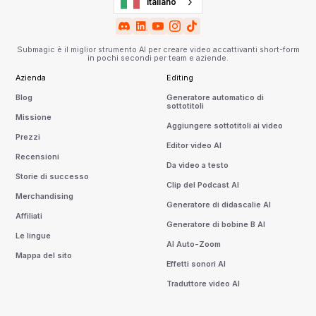
Italiano
Submagic è il miglior strumento AI per creare video accattivanti short-form
in pochi secondi per team e aziende.
Azienda
Editing
Blog
Generatore automatico di
sottotitoli
Missione
Aggiungere sottotitoli ai video
Prezzi
Editor video AI
Recensioni
Da video a testo
Storie di successo
Clip del Podcast AI
Merchandising
Generatore di didascalie AI
Affiliati
Generatore di bobine B AI
Le lingue
AI Auto-Zoom
Mappa del sito
Effetti sonori AI
Traduttore video AI