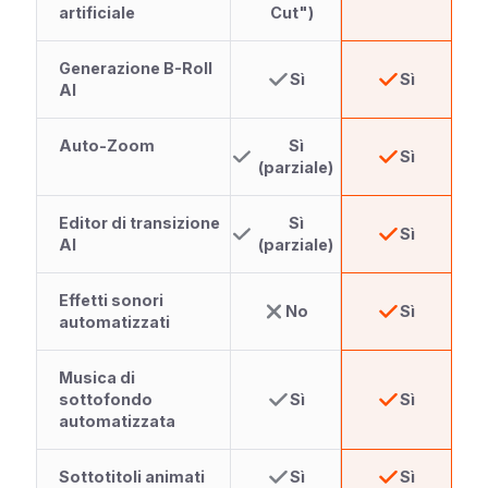
artificiale
Cut")
Generazione B-Roll
Sì
Sì
AI
Auto-Zoom
Sì
Sì
(parziale)
Editor di transizione
Sì
Sì
AI
(parziale)
Effetti sonori
No
Sì
automatizzati
Musica di
sottofondo
Sì
Sì
automatizzata
Sottotitoli animati
Sì
Sì