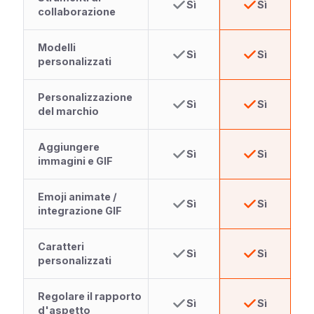
Sì
Sì
collaborazione
Modelli
Sì
Sì
personalizzati
Personalizzazione
Sì
Sì
del marchio
Aggiungere
Sì
Sì
immagini e GIF
Emoji animate /
Sì
Sì
integrazione GIF
Caratteri
Sì
Sì
personalizzati
Regolare il rapporto
Sì
Sì
d'aspetto