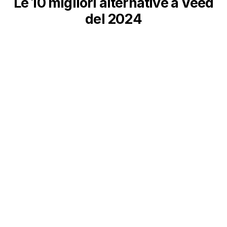
Le 10 migliori alternative a Veed
del 2024
Laddove Veed.io non è all'altezza, molti strumenti si
fanno avanti. Ecco l'elenco dei 10 migliori strumenti per
il 2024, ognuno dei quali offre punti di forza unici.
1. Caption AI:
perfetto per generare sottotitoli in modo
rapido e conveniente, con una discreta
personalizzazione.
2. Clip:
Ideale per tagliare contenuti di lunga durata in
clip condivisibili con il minimo sforzo.
3. CapCut:
Uno dei preferiti dai creatori di TikTok, con