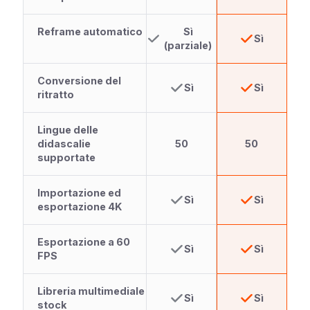
Reframe automatico
Sì
Sì
(parziale)
Conversione del
Sì
Sì
ritratto
Lingue delle
didascalie
50
50
supportate
Importazione ed
Sì
Sì
esportazione 4K
Esportazione a 60
Sì
Sì
FPS
Libreria multimediale
Sì
Sì
stock