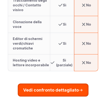
Tracciamento degli
occhi / Contatto
Sì
No
visivo
Clonazione della
Sì
No
voce
Editor di schermi
verdi/chiavi
Sì
No
cromatiche
Hosting video e
Sì
No
lettore incorporabile
(parziale)
Vedi confronto dettagliato