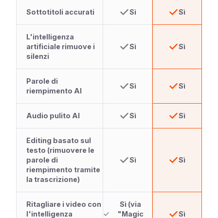
Sottotitoli accurati
Sì
Sì
L'intelligenza
artificiale rimuove i
Sì
Sì
silenzi
Parole di
Sì
Sì
riempimento AI
Audio pulito AI
Sì
Sì
Editing basato sul
testo (rimuovere le
parole di
Sì
Sì
riempimento tramite
la trascrizione)
Ritagliare i video con
Sì (via
l'intelligenza
"Magic
Sì