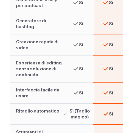
Sì
Sì
per podcast
Generatore di
Sì
Sì
hashtag
Creazione rapida di
Sì
Sì
video
Esperienza di editing
senza soluzione di
Sì
Sì
continuità
Interfaccia facile da
Sì
Sì
usare
Ritaglio automatico
Sì (Taglio
Sì
magico)
Strumenti di