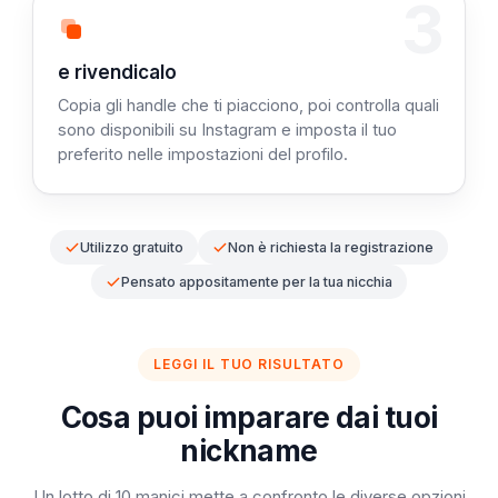
3
Fase 3: Copialo
e rivendicalo
Copia gli handle che ti piacciono, poi controlla quali
sono disponibili su Instagram e imposta il tuo
preferito nelle impostazioni del profilo.
Utilizzo gratuito
Non è richiesta la registrazione
Pensato appositamente per la tua nicchia
LEGGI IL TUO RISULTATO
Cosa puoi imparare dai tuoi
nickname
Un lotto di 10 manici mette a confronto le diverse opzioni