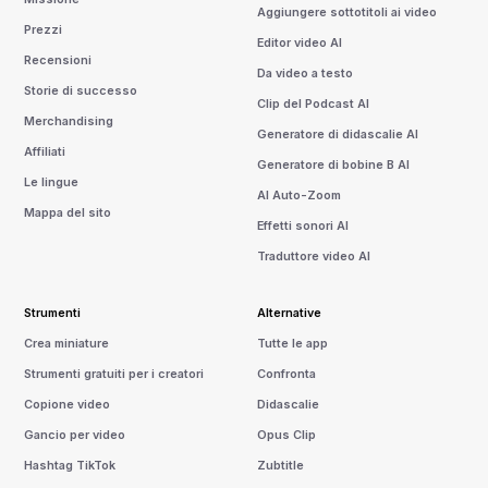
Aggiungere sottotitoli ai video
Prezzi
Editor video AI
Recensioni
Da video a testo
Storie di successo
Clip del Podcast AI
Merchandising
Generatore di didascalie AI
Affiliati
Generatore di bobine B AI
Le lingue
AI Auto-Zoom
Mappa del sito
Effetti sonori AI
Traduttore video AI
Strumenti
Alternative
Crea miniature
Tutte le app
Strumenti gratuiti per i creatori
Confronta
Copione video
Didascalie
Gancio per video
Opus Clip
Hashtag TikTok
Zubtitle