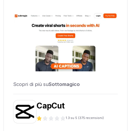
Scopri di più su
Sottomagico
CapCut
1.3
su 5 (
375
recensioni)