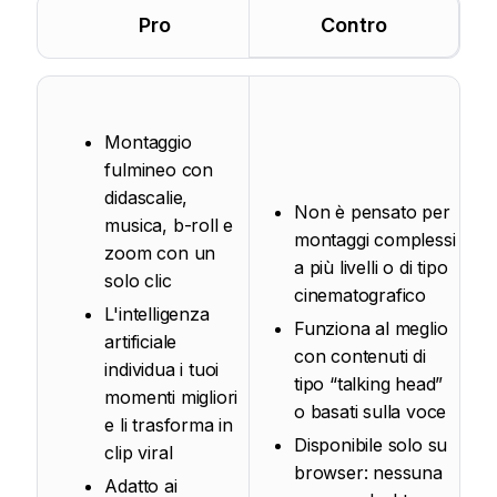
Pro
Contro
Montaggio
fulmineo con
didascalie,
Non è pensato per
musica, b-roll e
montaggi complessi
zoom con un
a più livelli o di tipo
solo clic
cinematografico
L'intelligenza
Funziona al meglio
artificiale
con contenuti di
individua i tuoi
tipo “talking head”
momenti migliori
o basati sulla voce
e li trasforma in
Disponibile solo su
clip viral
browser: nessuna
Adatto ai