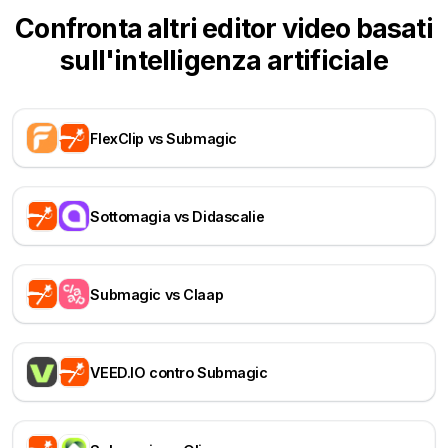
Confronta altri editor video basati
sull'intelligenza artificiale
FlexClip vs Submagic
Sottomagia vs Didascalie
Submagic vs Claap
VEED.IO contro Submagic