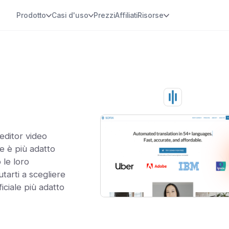
Prodotto
Casi d'uso
Prezzi
Affiliati
Risorse
editor video
ale è più adatto
 le loro
iutarti a scegliere
ficiale più adatto