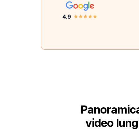
Panoramica
video lungh