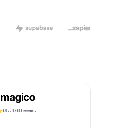
omagico
4.5
su 5 (
453
recensioni)