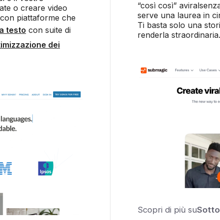
“così così” aviralsenza
ate o creare video
serve una laurea in c
 con piattaforme che
Ti basta solo una stor
a testo
con suite di
renderla straordinaria
timizzazione dei
Scopri di più su
Sott