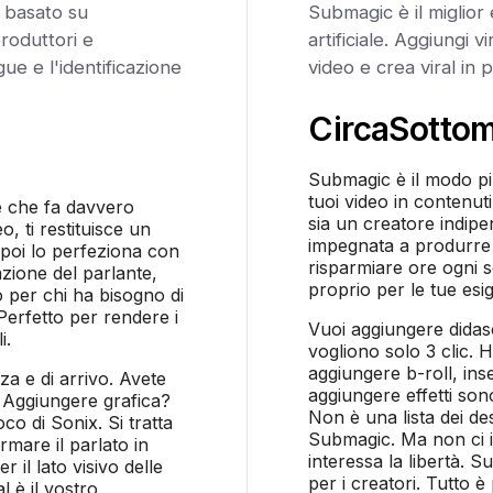
e basato su
Submagic è il miglior 
produttori e
artificiale. Aggiungi vi
gue e l'identificazione
video e crea viral in 
Circa
Sotto
Submagic è il modo più
tuoi video in contenut
ne che fa davvero
sia un creatore indip
o, ti restituisce un
impegnata a produrre r
poi lo perfeziona con
risparmiare ore ogni s
cazione del parlante,
proprio per le tue esi
o per chi ha bisogno di
 Perfetto per rendere i
Vuoi aggiungere didasc
i.
vogliono solo 3 clic. Ha
aggiungere b-roll, ins
za e di arrivo. Avete
aggiungere effetti son
? Aggiungere grafica?
Non è una lista dei des
co di Sonix. Si tratta
Submagic. Ma non ci in
rmare il parlato in
interessa la libertà. S
r il lato visivo delle
per i creatori. Tutto 
l è il vostro