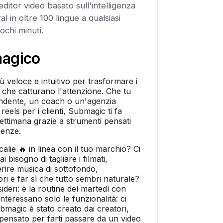
editor video basato sull'intelligenza
ral in oltre 100 lingue a qualsiasi
pochi minuti.
magico
 veloce e intuitivo per trasformare i
i che catturano l'attenzione. Che tu
endente, un coach o un'agenzia
eels per i clienti, Submagic ti fa
ettimana grazie a strumenti pensati
genze.
alie 🔥 in linea con il tuo marchio? Ci
i bisogno di tagliare i filmati,
erire musica di sottofondo,
ori e far sì che tutto sembri naturale?
ideri: è la routine del martedì con
teressano solo le funzionalità: ci
ubmagic è stato creato dai creatori,
è pensato per farti passare da un video