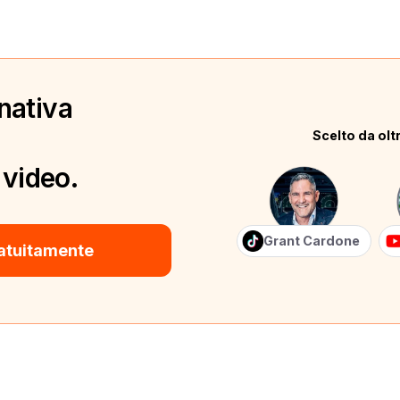
nativa
Scelto da oltr
 video.
Grant Cardone
atuitamente