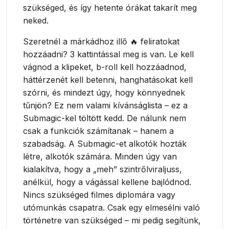
szükséged, és így hetente órákat takarít meg
neked.
Szeretnél a márkádhoz illő 🔥 feliratokat
hozzáadni? 3 kattintással meg is van. Le kell
vágnod a klipeket, b-roll kell hozzáadnod,
háttérzenét kell betenni, hanghatásokat kell
szórni, és mindezt úgy, hogy könnyednek
tűnjön? Ez nem valami kívánságlista – ez a
Submagic-kel töltött kedd. De nálunk nem
csak a funkciók számítanak – hanem a
szabadság. A Submagic-et alkotók hozták
létre, alkotók számára. Minden úgy van
kialakítva, hogy a „meh” szintrőlviraljuss,
anélkül, hogy a vágással kellene bajlódnod.
Nincs szükséged filmes diplomára vagy
utómunkás csapatra. Csak egy elmesélni való
történetre van szükséged – mi pedig segítünk,