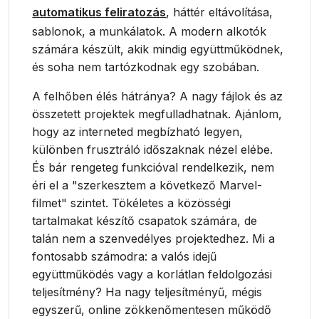
automatikus feliratozás
, háttér eltávolítása,
sablonok, a munkálatok. A modern alkotók
számára készült, akik mindig együttműködnek,
és soha nem tartózkodnak egy szobában.
A felhőben élés hátránya? A nagy fájlok és az
összetett projektek megfulladhatnak. Ajánlom,
hogy az interneted megbízható legyen,
különben frusztráló időszaknak nézel elébe.
És bár rengeteg funkcióval rendelkezik, nem
éri el a "szerkesztem a következő Marvel-
filmet" szintet. Tökéletes a közösségi
tartalmakat készítő csapatok számára, de
talán nem a szenvedélyes projektedhez. Mi a
fontosabb számodra: a valós idejű
együttműködés vagy a korlátlan feldolgozási
teljesítmény? Ha nagy teljesítményű, mégis
egyszerű, online zökkenőmentesen működő