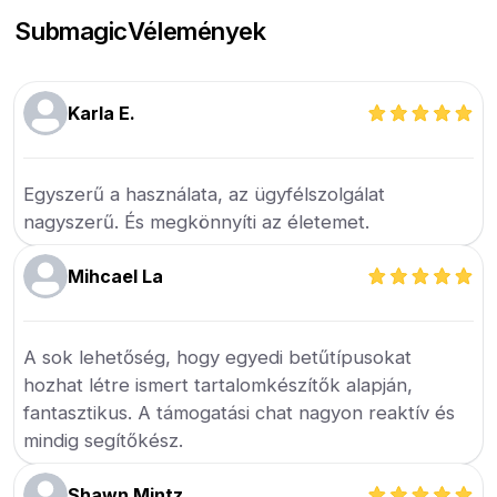
Submagic
Vélemények
Karla E.
Egyszerű a használata, az ügyfélszolgálat
nagyszerű. És megkönnyíti az életemet.
Mihcael La
A sok lehetőség, hogy egyedi betűtípusokat
hozhat létre ismert tartalomkészítők alapján,
fantasztikus. A támogatási chat nagyon reaktív és
mindig segítőkész.
Shawn Mintz