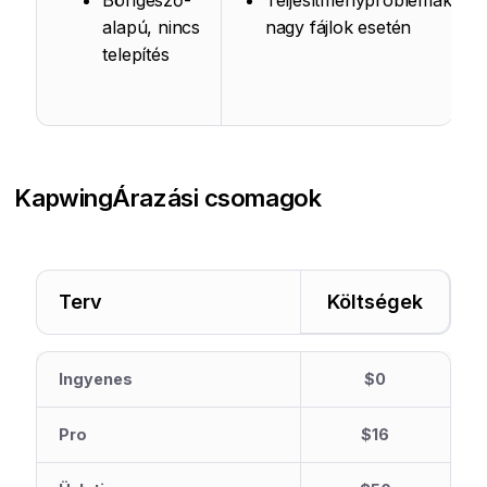
Böngésző-
Teljesítményproblémák
alapú, nincs
nagy fájlok esetén
telepítés
Kapwing
Árazási csomagok
Terv
Költségek
Ingyenes
$0
Pro
$16