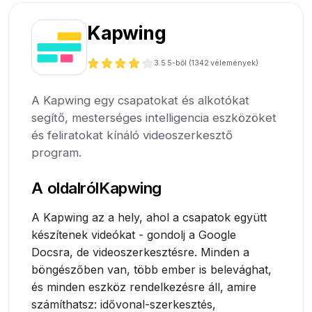
Kapwing
3.5
5-ből (
1342
vélemények)
A Kapwing egy csapatokat és alkotókat
segítő, mesterséges intelligencia eszközöket
és feliratokat kínáló videoszerkesztő
program.
A oldalról
Kapwing
A Kapwing az a hely, ahol a csapatok együtt
készítenek videókat - gondolj a Google
Docsra, de videoszerkesztésre. Minden a
böngészőben van, több ember is belevághat,
és minden eszköz rendelkezésre áll, amire
számíthatsz: idővonal-szerkesztés,