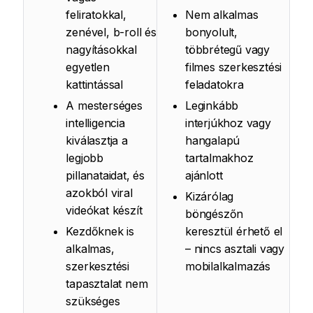
feliratokkal,
Nem alkalmas
zenével, b-roll és
bonyolult,
nagyításokkal
többrétegű vagy
egyetlen
filmes szerkesztési
kattintással
feladatokra
A mesterséges
Leginkább
intelligencia
interjúkhoz vagy
kiválasztja a
hangalapú
legjobb
tartalmakhoz
pillanataidat, és
ajánlott
azokból viral
Kizárólag
videókat készít
böngészőn
Kezdőknek is
keresztül érhető el
alkalmas,
– nincs asztali vagy
szerkesztési
mobilalkalmazás
tapasztalat nem
szükséges