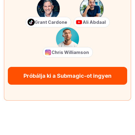
Grant Cardone
Ali Abdaal
Chris Williamson
Próbálja ki a Submagic-ot ingyen