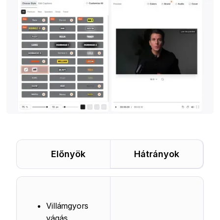
Előnyök
Hátrányok
Villámgyors
vágás