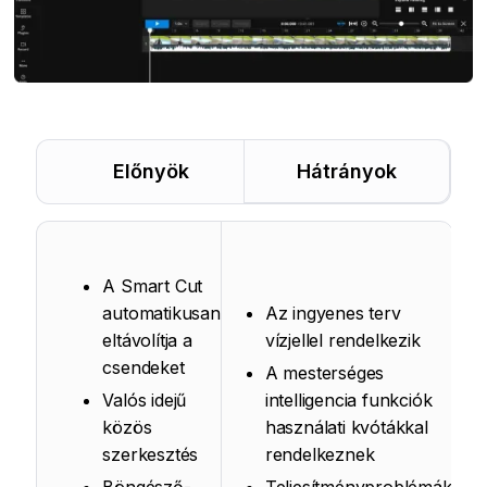
Előnyök
Hátrányok
A Smart Cut
automatikusan
Az ingyenes terv
eltávolítja a
vízjellel rendelkezik
csendeket
A mesterséges
Valós idejű
intelligencia funkciók
közös
használati kvótákkal
szerkesztés
rendelkeznek