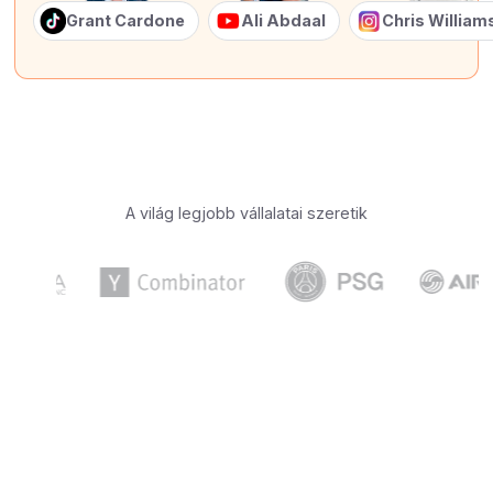
Grant Cardone
Ali Abdaal
Chris Willia
A világ legjobb vállalatai szeretik