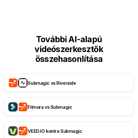
További AI-alapú
videószerkesztők
összehasonlítása
Submagic vs Riverside
Filmora vs Submagic
VEED.IO kontra Submagic