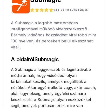
4.5
5-ből (
453
vélemények)
A Submagic a legjobb mesterséges
intelligenciával működő videószerkesztő.
Bármely videóhoz hozzáadhat viral több mint
100 nyelven, és perceken belül elkészítheti
viral .
A oldalról
Submagic
A Submagic a leggyorsabb és legintuitívabb
módja annak, hogy videóidból olyan
tartalmakat készíts, amelyek megállítják a
nézőket. Akár egyéni alkotó vagy, akár coach,
akár ügynökség, amely ügyfelei számára
készít reels, a Submagic olyan eszközökkel
segít, amelyek pontosan értik, mire van