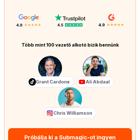
Több mint 100 vezető alkotó bízik bennünk
Grant Cardone
Ali Abdaal
Chris Williamson
Próbálja ki a Submagic-ot ingyen