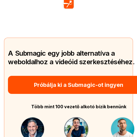
A Submagic egy jobb alternatíva a
weboldalhoz a videóid szerkesztéséhez.
Próbálja ki a Submagic-ot ingyen
Több mint 100 vezető alkotó bízik bennünk