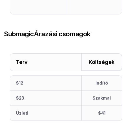
Submagic
Árazási csomagok
Terv
Költségek
$12
Indító
$23
Szakmai
Üzleti
$41