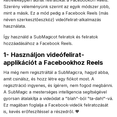
Kétféleképpen adhat feliratokat a Facebookon Reels.
Szerény véleményünk szerint az egyik módszer jobb,
mint a másik. Ez a mód pedig a Facebook Reels (más
néven szerkesztőeszköz) videófelirat-alkalmazás
használata.
Így használd a SubMagicot feliratok és feliratok
hozzáadásához a Facebook Reels.
1- Használjon videófelirat-
applikációt a Facebookhoz Reels
Ha még nem regisztráltál a SubMagicra, hagyd abba,
amit csinálsz, és hozz létre egy fiókot most. A
regisztráció ingyenes, és ígérem, nem fogod megbánni.
A SubMagic a mesterséges intelligencia segítségével
gyorsan átalakítja a videóidat a "blah"-ból "ta-dah!"-vá.
Ez magában foglalja a Facebook-videók feliratozását
is, kevés erőfeszítéssel a részedről. 🧡