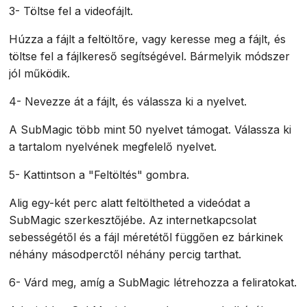
3- Töltse fel a videofájlt.
Húzza a fájlt a feltöltőre, vagy keresse meg a fájlt, és
töltse fel a fájlkereső segítségével. Bármelyik módszer
jól működik.
4- Nevezze át a fájlt, és válassza ki a nyelvet.
A SubMagic több mint 50 nyelvet támogat. Válassza ki
a tartalom nyelvének megfelelő nyelvet.
5- Kattintson a "Feltöltés" gombra.
Alig egy-két perc alatt feltöltheted a videódat a
SubMagic szerkesztőjébe. Az internetkapcsolat
sebességétől és a fájl méretétől függően ez bárkinek
néhány másodperctől néhány percig tarthat.
6- Várd meg, amíg a SubMagic létrehozza a feliratokat.