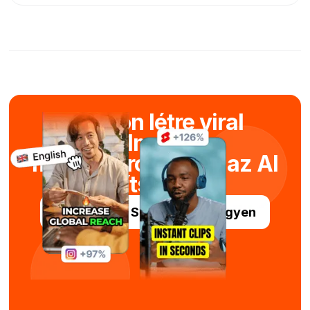
Hozzon létre viral
filmeket
másodpercek alatt az AI
segítségével.
Próbálja ki a Submagic-ot ingyen