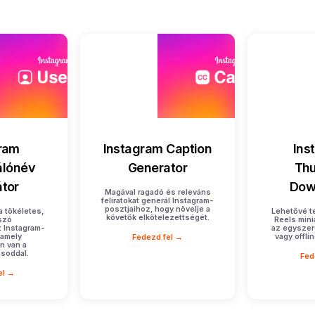
ram
Instagram Caption
Ins
álónév
Generator
Thu
tor
Dow
Magával ragadó és releváns
feliratokat generál Instagram-
posztjaihoz, hogy növelje a
a tökéletes,
Lehetővé t
követők elkötelezettségét.
szó
Reels mini
 Instagram-
az egysze
 amely
vagy offli
Fedezd fel →
n van a
ásoddal.
Fed
el →