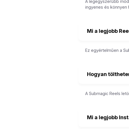
A legegyszerűbb módja
ingyenes és könnyen 
Mi a legjobb Ree
Ez egyértelműen a Sub
Hogyan tölthete
A Submagic Reels letö
Mi a legjobb In