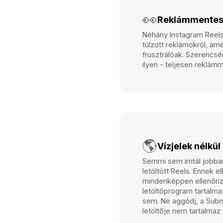
👀
Reklámmente
Néhány Instagram Reels 
túlzott reklámokról, a
frusztrálóak. Szerencs
ilyen - teljesen reklám
🌎
Vízjelek nélkül
Semmi sem irritál jobban
letöltött Reels. Ennek 
mindenképpen ellenőriz
letöltőprogram tartalma
sem. Ne aggódj, a Subm
letöltője nem tartalmaz 