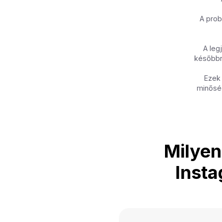
A prob
A leg
későbbre
Ezek 
minősé
Milyen
Insta