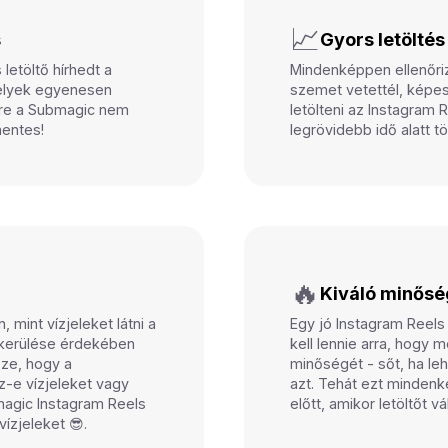
📈
s
Gyors letöltés
letöltő hírhedt a
Mindenképpen ellenőriz
melyek egyenesen
szemet vetettél, képe
ére a Submagic nem
letölteni az Instagram R
mentes!
legrövidebb idő alatt tö
🔥
Kiváló minősé
, mint vízjeleket látni a
Egy jó Instagram Reels
elkerülése érdekében
kell lennie arra, hogy 
ze, hogy a
minőségét - sőt, ha le
z-e vízjeleket vagy
azt. Tehát ezt minden
agic Instagram Reels
előtt, amikor letöltőt v
vízjeleket 😎.