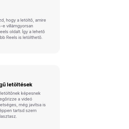
d, hogy a letöltő, amire
s-e villámgyorsan
eels oldalt. Így a lehető
bb Reels is letölthető.
gű letöltések
 letöltőnek képesnek
megőrizze a videó
hetséges, még javítsa is
képpen tartsd szem
álasztasz.