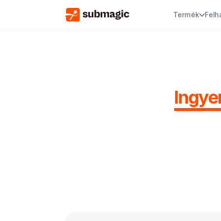
Termék
Felh
Ingye