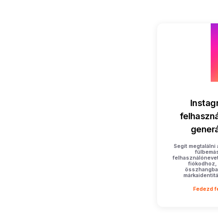
Instag
felhaszn
generá
Segít megtalálni 
fülbemá
felhasználónevet
fiókodhoz,
összhangba
márkaidentit
Fedezd f