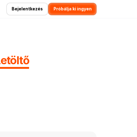
Bejelentkezés
Próbálja ki ingyen
etöltő