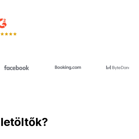
letöltők?
.