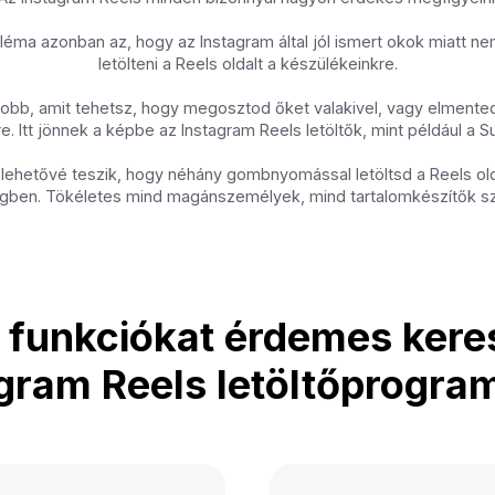
léma azonban az, hogy az Instagram által jól ismert okok miatt ne
letölteni a Reels oldalt a készülékeinkre.
jobb, amit tehetsz, hogy megosztod őket valakivel, vagy elmente
. Itt jönnek a képbe az Instagram Reels letöltők, mint például a 
lehetővé teszik, hogy néhány gombnyomással letöltsd a Reels old
gben. Tökéletes mind magánszemélyek, mind tartalomkészítők s
 funkciókat érdemes kere
gram Reels letöltőprogr