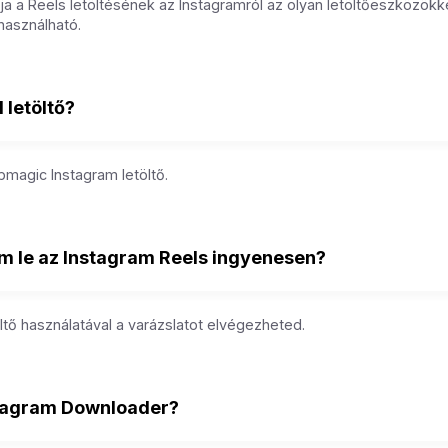
 a Reels letöltésének az Instagramról az olyan letöltőeszközökke
használható.
l letöltő?
magic Instagram letöltő.
m le az Instagram Reels ingyenesen?
ltő használatával a varázslatot elvégezheted.
stagram Downloader?