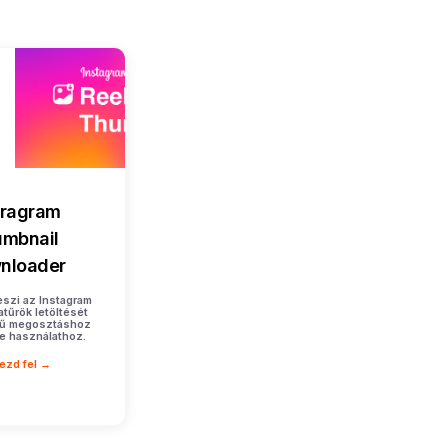
tragram
mbnail
nloader
eszi az Instagram
atűrök letöltését
rű megosztáshoz
ne használathoz.
ezd fel →