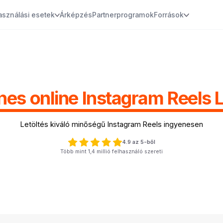
asználási esetek
Árképzés
Partnerprogramok
Források
nes online Instagram Reels L
Letöltés kiváló minőségű Instagram Reels ingyenesen
4.9 az 5-ből
Több mint 1,4 millió felhasználó szereti