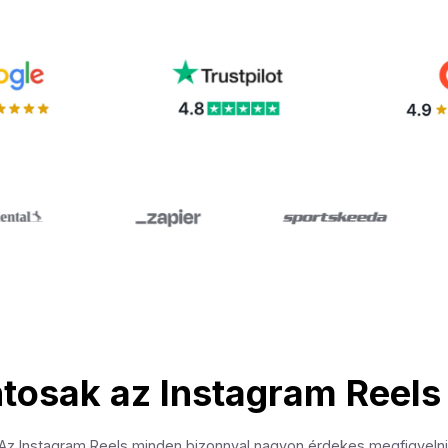
ntosak az Instagram Reels 
Az Instagram Reels minden bizonnyal nagyon érdekes megfigyelni