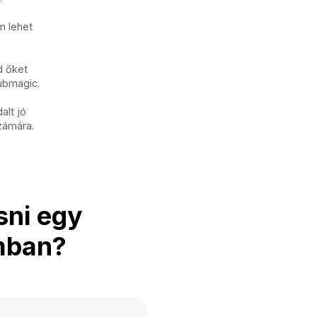
m lehet
d őket
Submagic.
alt jó
zámára.
sni egy
amban?