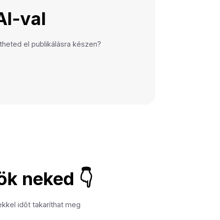
AI-val
heted el publikálásra készen?
ök neked 👇
kkel időt takaríthat meg