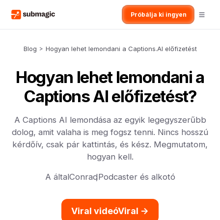
Próbálja ki ingyen
Blog
>
Hogyan lehet lemondani a Captions.AI előfizetést
Hogyan lehet lemondani a
Captions AI előfizetést?
A Captions AI lemondása az egyik legegyszerűbb
dolog, amit valaha is meg fogsz tenni. Nincs hosszú
kérdőív, csak pár kattintás, és kész. Megmutatom,
hogyan kell.
A által
Conrad
,
Podcaster és alkotó
Viral videóViral ->