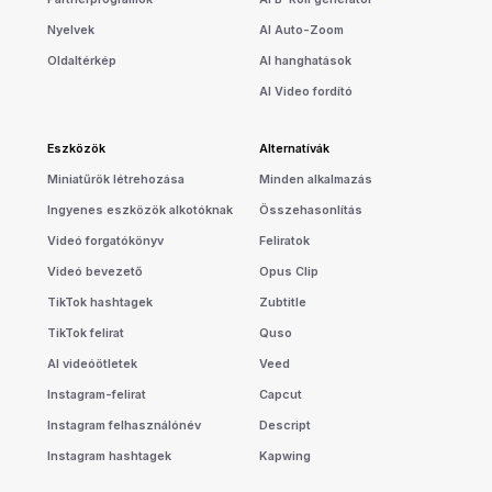
Nyelvek
AI Auto-Zoom
Oldaltérkép
AI hanghatások
AI Video fordító
Eszközök
Alternatívák
Miniatűrök létrehozása
Minden alkalmazás
Ingyenes eszközök alkotóknak
Összehasonlítás
Videó forgatókönyv
Feliratok
Videó bevezető
Opus Clip
TikTok hashtagek
Zubtitle
TikTok felirat
Quso
AI videóötletek
Veed
Instagram-felirat
Capcut
Instagram felhasználónév
Descript
Instagram hashtagek
Kapwing