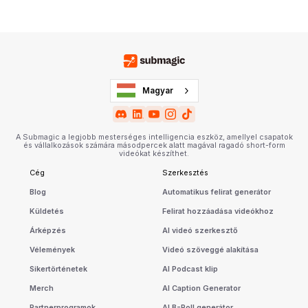
Magyar
A Submagic a legjobb mesterséges intelligencia eszköz, amellyel csapatok
és vállalkozások számára másodpercek alatt magával ragadó short-form
videókat készíthet.
Cég
Szerkesztés
Blog
Automatikus felirat generátor
Küldetés
Felirat hozzáadása videókhoz
Árképzés
AI videó szerkesztő
Vélemények
Videó szöveggé alakítása
Sikertörténetek
AI Podcast klip
Merch
AI Caption Generator
Partnerprogramok
AI B-Roll generátor