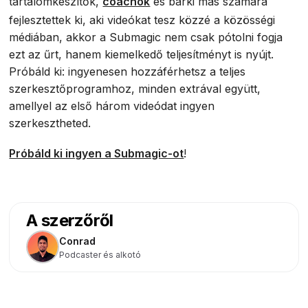
tartalomkészítők,
coachok
és bárki más számára
fejlesztettek ki, aki videókat tesz közzé a közösségi
médiában, akkor a Submagic nem csak pótolni fogja
ezt az űrt, hanem kiemelkedő teljesítményt is nyújt.
Próbáld ki: ingyenesen hozzáférhetsz a teljes
szerkesztőprogramhoz, minden extrával együtt,
amellyel az első három videódat ingyen
szerkesztheted.
Próbáld ki ingyen a Submagic-ot
!
A szerzőről
Conrad
Podcaster és alkotó