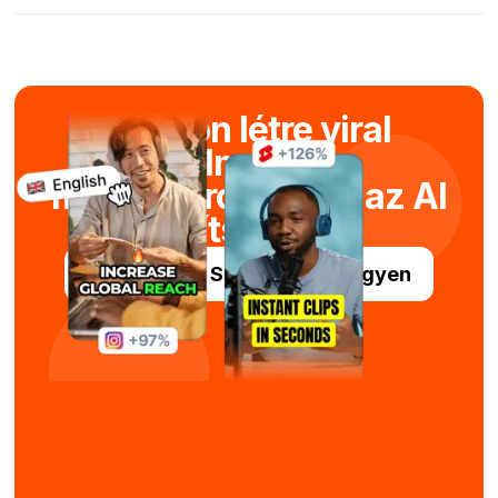
Hozzon létre viral
filmeket
másodpercek alatt az AI
segítségével.
Próbálja ki a Submagic-ot ingyen