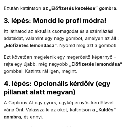
Ezután kattintson
az „Előfizetés kezelése” gombra.
3. lépés: Mondd le profi módra!
Itt láthatod az aktuális csomagodat és a számlázási
adataidat, valamint egy nagy gombot, amelyen az áll
:
„Előfizetés lemondása”.
Nyomd meg azt a gombot!
Ezt követően megjelenik egy megerősítő képernyő –
rajta egy újabb, még nagyobb
„Előfizetés lemondása”
gombbal. Kattints rá! Igen, megint.
4. lépés: Opcionális kérdőív (egy
pillanat alatt megvan)
A Captions AI egy gyors, egyképernyős kérdőívvel
várja Önt. Válassza ki az okot, kattintson
a „Küldés”
gombra,
és ennyi.