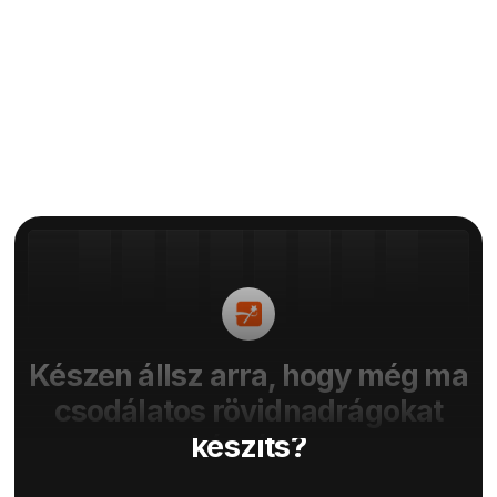
A által
Készen állsz arra, hogy még ma
csodálatos rövidnadrágokat
készíts?