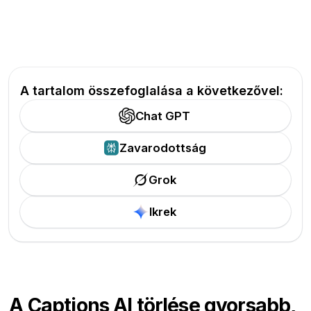
A tartalom összefoglalása a következővel:
Chat GPT
Zavarodottság
Grok
Ikrek
A Captions AI törlése gyorsabb,