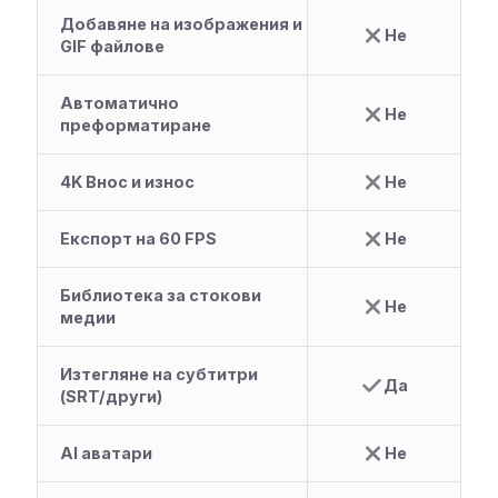
Добавяне на изображения и
Не
GIF файлове
Автоматично
Не
преформатиране
4K Внос и износ
Не
Експорт на 60 FPS
Не
Библиотека за стокови
Не
медии
Изтегляне на субтитри
Да
(SRT/други)
AI аватари
Не