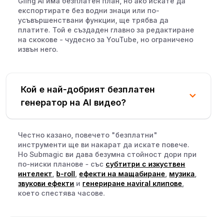
Gling AI има безплатен план, но ако искате да
експортирате без водни знаци или по-
усъвършенствани функции, ще трябва да
платите. Той е създаден главно за редактиране
на скокове - чудесно за YouTube, но ограничено
извън него.
Кой е най-добрият безплатен
генератор на AI видео?
Честно казано, повечето "безплатни"
инструменти ще ви накарат да искате повече.
Но Submagic ви дава безумна стойност дори при
по-ниски планове - със
субтитри с изкуствен
интелект
,
b-roll
,
ефекти на мащабиране
,
музика
,
звукови ефекти
и
генериране наviral клипове
,
което спестява часове.