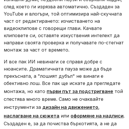
след което ги изрязва автоматично. Създаден за
YouTube и влогъри, той оптимизира най-скучната
част от редактирането: изчистването на
видеоклипове с говорещи глави. Качвате
клиповете си, оставяте изкуствения интелект да
направи своята проверка и получавате по-стегнат
монтаж за част от времето.
И все пак ИИ невинаги се справя добре с
нюансите. Драматичната пауза може да бъде
прекъсната, а "лошият дубъл" не винаги е
обективно лош. Все пак ще искате да прегледате
монтажа, но като
първи път за подстригване
той
спестява много време. Само не очаквайте
инструменти за
дизайн на движението
,
наслагване на сюжета
или
оформяне на надписи
.
Създаден е, за да почиства бъркотията, а не да