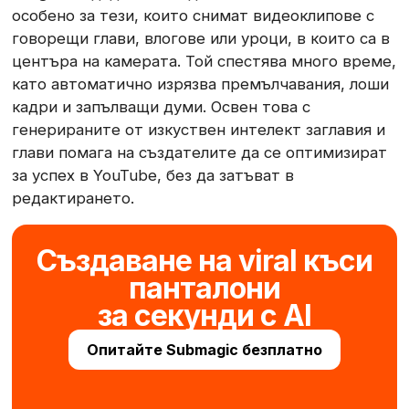
особено за тези, които снимат видеоклипове с
говорещи глави, влогове или уроци, в които са в
центъра на камерата. Той спестява много време,
като автоматично изрязва премълчавания, лоши
кадри и запълващи думи. Освен това с
генерираните от изкуствен интелект заглавия и
глави помага на създателите да се оптимизират
за успех в YouTube, без да затъват в
редактирането.
Създаване на viral къси
панталони
за секунди с AI
Опитайте Submagic безплатно