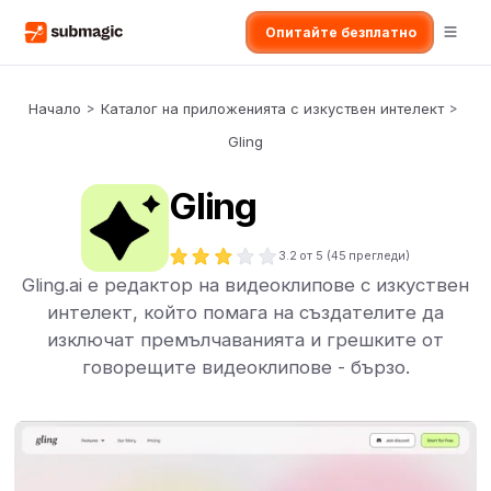
Опитайте безплатно
Начало
>
Каталог на приложенията с изкуствен интелект
>
Gling
Gling
3.2
от 5 (
45
прегледи)
Gling.ai е редактор на видеоклипове с изкуствен
интелект, който помага на създателите да
изключат премълчаванията и грешките от
говорещите видеоклипове - бързо.