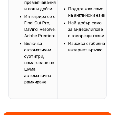
премълчавания
и лоши дубли.
Поддръжка само
на английски език
Интегрира се с
Final Cut Pro,
Най-добър само
DaVinci Resolve,
за видеоклипове
Adobe Premiere
с говорещи глави
Включва
Изисква стабилна
автоматични
интернет връзка
субтитри,
намаляване на
шума,
автоматично
рамкиране