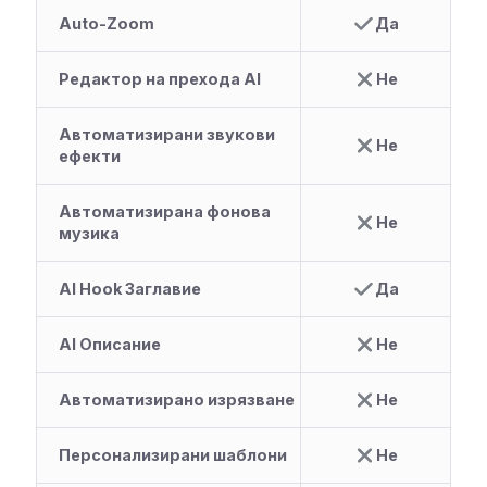
Auto-Zoom
Да
Редактор на прехода AI
Не
Автоматизирани звукови
Не
ефекти
Автоматизирана фонова
Не
музика
AI Hook Заглавие
Да
AI Описание
Не
Автоматизирано изрязване
Не
Персонализирани шаблони
Не