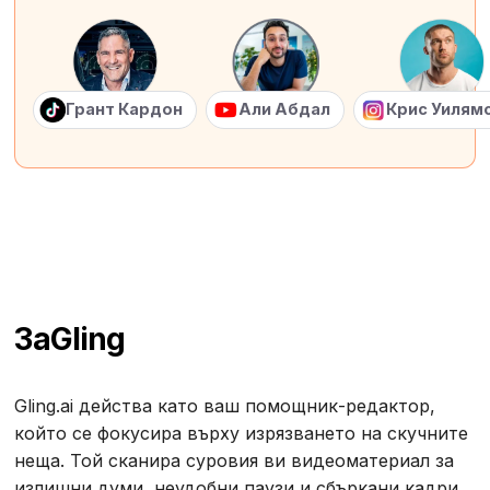
Грант Кардон
Али Абдал
Крис Уилям
За
Gling
Gling.ai действа като ваш помощник-редактор,
който се фокусира върху изрязването на скучните
неща. Той сканира суровия ви видеоматериал за
излишни думи, неудобни паузи и сбъркани кадри,