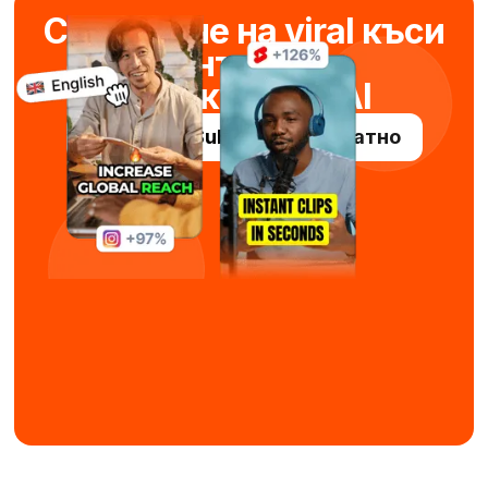
Създаване на viral къси
панталони
за секунди с AI
Опитайте Submagic безплатно