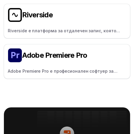
надписи за социалните медии.
Riverside
Riverside е платформа за отдалечен запис, която
осигурява локален, ясен звук/видео, идеален за
подкастъри и интервюиращи.
Adobe Premiere Pro
Adobe Premiere Pro е професионален софтуер за
редактиране на видео за професионалисти и
режисьори, който предлага пълен творчески
контрол.