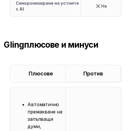
Синхронизиране на устните
Не
с AI
Gling
плюсове и минуси
Плюсове
Против
Автоматично
премахване на
запълващи
думи,