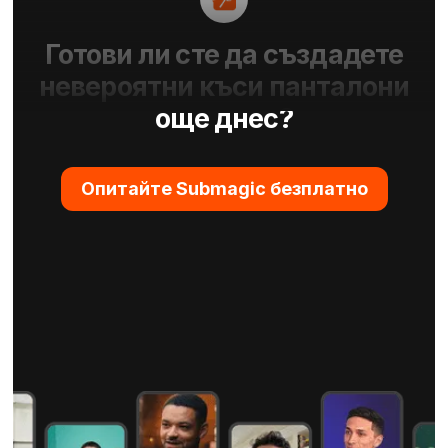
Готови ли сте да създадете
невероятни къси панталони
още днес?
Опитайте Submagic безплатно