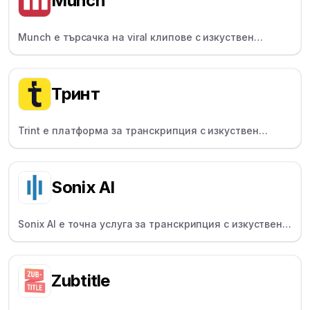
Munch
Munch е търсачка на viral клипове с изкуствен
интелект, която генерира клипове с изкуствен
интелект, съобразени с тенденциите - идеална за
мениджърите на социални медии.
Тринт
Trint е платформа за транскрипция с изкуствен
интелект за журналисти и изследователи, която
преобразува аудио и видео в текст с възможност за
търсене и редактиране.
Sonix AI
Sonix AI е точна услуга за транскрипция с изкуствен
интелект за продуценти и журналисти, поддържаща
над 40 езика и идентификация на говорещите.
Zubtitle