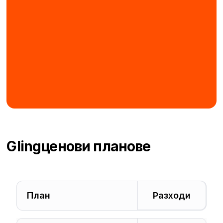
Gling
ценови планове
План
Разходи