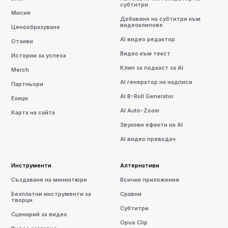
субтитри
Мисия
Добавяне на субтитри към
видеоклипове
Ценообразуване
AI видео редактор
Отзиви
Видео към текст
Истории за успеха
Клип за подкаст за AI
Merch
AI генератор на надписи
Партньори
AI B-Roll Generator
Езици
AI Auto-Zoom
Карта на сайта
Звукови ефекти на AI
AI видео преводач
Инструменти
Алтернативи
Създаване на миниатюри
Всички приложения
Безплатни инструменти за
Сравни
творци
Субтитри
Сценарий за видео
Opus Clip