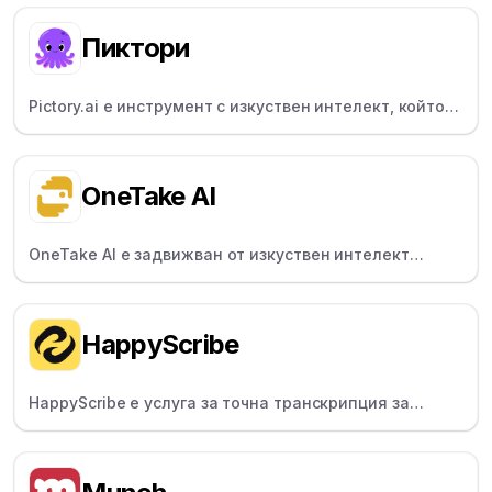
позволява на потребителите да записват на екран и
да коментират видеоклипове.
Пиктори
Pictory.ai е инструмент с изкуствен интелект, който
превръща скриптове или дълги видеоклипове в
кратки, брандирани клипове - идеални за
пренасочване на съдържание.
OneTake AI
OneTake AI е задвижван от изкуствен интелект
редактор на еднократни видеоклипове за създатели
на курсове, който автоматично прекъсва паузите и
добавя надписи.
HappyScribe
HappyScribe е услуга за точна транскрипция за
журналисти и творци, която предоставя опции за
транскрипция с изкуствен интелект и с хора.