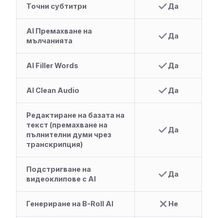
Точни субтитри
Да
AI Премахване на
Да
мълчанията
AI Filler Words
Да
AI Clean Audio
Да
Редактиране на базата на
текст (премахване на
Да
пълнителни думи чрез
транскрипция)
Подстригване на
Да
видеоклипове с AI
Генериране на B-Roll AI
Не