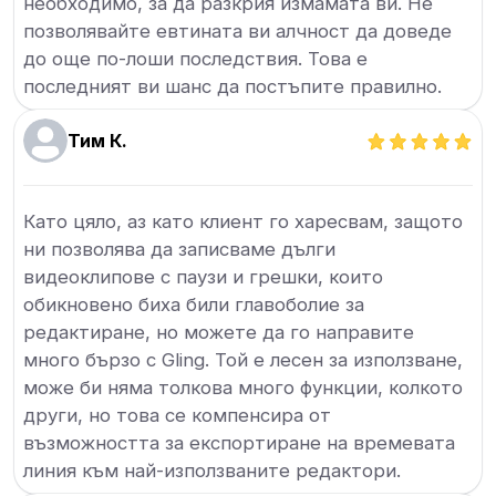
необходимо, за да разкрия измамата ви. Не
позволявайте евтината ви алчност да доведе
до още по-лоши последствия. Това е
последният ви шанс да постъпите правилно.
Тим К.
Като цяло, аз като клиент го харесвам, защото
ни позволява да записваме дълги
видеоклипове с паузи и грешки, които
обикновено биха били главоболие за
редактиране, но можете да го направите
много бързо с Gling. Той е лесен за използване,
може би няма толкова много функции, колкото
други, но това се компенсира от
възможността за експортиране на времевата
линия към най-използваните редактори.