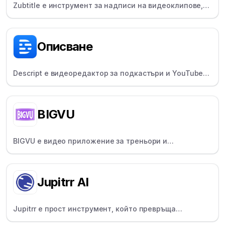
Zubtitle е инструмент за надписи на видеоклипове,
който помага на създателите да добавят субтитри,
заглавия и да променят размера на видеоклиповете
за социалните медии.
Описване
Descript е видеоредактор за подкастъри и YouTubers,
който позволява редактиране на видео като текст с
функции като Overdub и Studio Sound.
BIGVU
BIGVU е видео приложение за треньори и
преподаватели, оборудвано с функции за скриптове,
надписи и брандиране.
Jupitrr AI
Jupitrr е прост инструмент, който превръща
аудиоклиповете в споделени видеоклипове с