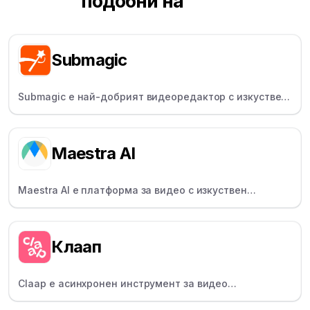
подобни на
Submagic
Submagic е най-добрият видеоредактор с изкуствен
интелект. Добавяйте viral на над 100 езика към всяко
видео и създавайте viral за минути.
Maestra AI
Maestra AI е платформа за видео с изкуствен
интелект за глобални създатели, която предлага
транскрипция, надписи и озвучаване на над 125
езика.
Клаап
Claap е асинхронен инструмент за видео
сътрудничество за отдалечени екипи, който