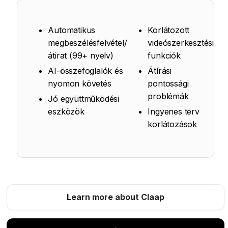
Automatikus
Korlátozott
megbeszélésfelvétel/
videószerkesztési
átirat (99+ nyelv)
funkciók
AI-összefoglalók és
Átírási
nyomon követés
pontossági
problémák
Jó együttműködési
eszközök
Ingyenes terv
korlátozások
Learn more about Claap