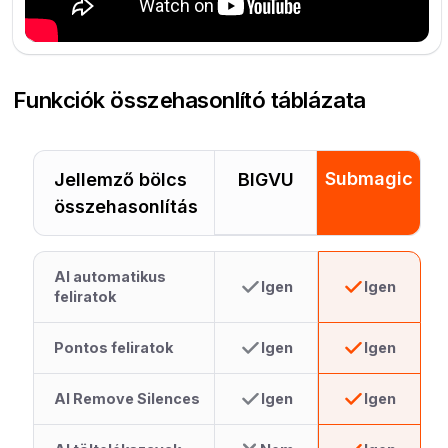
Funkciók összehasonlító táblázata
Submagic
Jellemző bölcs
BIGVU
összehasonlítás
AI automatikus
Igen
Igen
feliratok
Pontos feliratok
Igen
Igen
AI Remove Silences
Igen
Igen