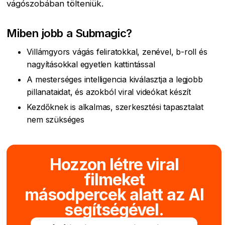
vágószobában tölteniük.
Miben jobb a Submagic?
Villámgyors vágás feliratokkal, zenével, b-roll és
nagyításokkal egyetlen kattintással
A mesterséges intelligencia kiválasztja a legjobb
pillanataidat, és azokból viral videókat készít
Kezdőknek is alkalmas, szerkesztési tapasztalat
nem szükséges
Hozzon létre viral
filmeket
másodpercek alatt az AI
segítségével.