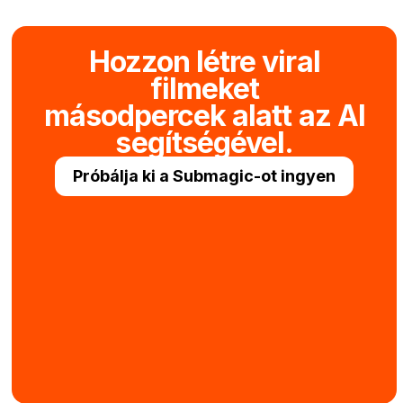
Hozzon létre viral
filmeket
másodpercek alatt az AI
segítségével.
Próbálja ki a Submagic-ot ingyen