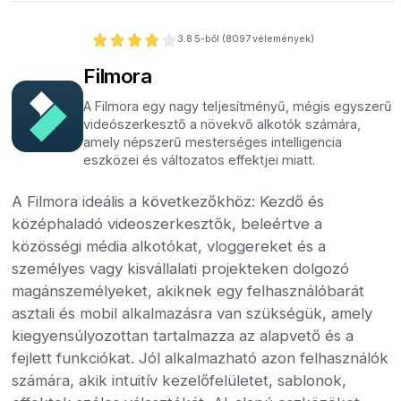
3.8
5-ből (
8097
vélemények)
Filmora
A Filmora egy nagy teljesítményű, mégis egyszerű
videószerkesztő a növekvő alkotók számára,
amely népszerű mesterséges intelligencia
eszközei és változatos effektjei miatt.
A Filmora ideális a következőkhöz: Kezdő és
középhaladó videoszerkesztők, beleértve a
közösségi média alkotókat, vloggereket és a
személyes vagy kisvállalati projekteken dolgozó
magánszemélyeket, akiknek egy felhasználóbarát
asztali és mobil alkalmazásra van szükségük, amely
kiegyensúlyozottan tartalmazza az alapvető és a
fejlett funkciókat. Jól alkalmazható azon felhasználók
számára, akik intuitív kezelőfelületet, sablonok,