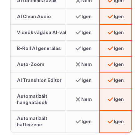
AI töltelékszavak
Nem
Igen
AI Clean Audio
Igen
Igen
Videók vágása AI-val
Igen
Igen
B-Roll AI generálás
Igen
Igen
Auto-Zoom
Nem
Igen
AI Transition Editor
Igen
Igen
Automatizált
Nem
Igen
hanghatások
Automatizált
Igen
Igen
háttérzene