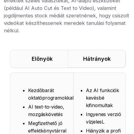
effektek széles választékát, AI-alapú eszközöket
(például AI Auto Cut és Text to Video), valamint
jogdíjmentes stock médiát szeretnének, hogy csiszolt
videókat készíthessenek meredek tanulási folyamat
nélkül.
Előnyök
Hátrányok
Kezdőbarát
Az AI funkciók
oktatóprogramokkal
kevésbé
kifinomultak
AI text-to-video,
mozgáskövetés
Ingyenes verzió
vízjelesL
Megfizethető jó
effektkönyvtárral
Hiányzik a profi