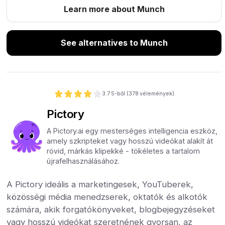
Learn more about Munch
See alternatives to Munch
3.7
5-ből (
378
vélemények)
Pictory
A Pictory.ai egy mesterséges intelligencia eszköz,
amely szkripteket vagy hosszú videókat alakít át
rövid, márkás klipekké - tökéletes a tartalom
újrafelhasználásához.
A Pictory ideális a marketingesek, YouTuberek,
közösségi média menedzserek, oktatók és alkotók
számára, akik forgatókönyveket, blogbejegyzéseket
vagy hosszú videókat szeretnének gyorsan, az