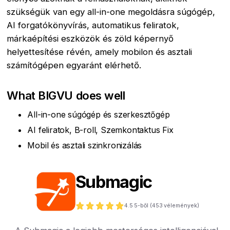
szükségük van egy all-in-one megoldásra súgógép,
AI forgatókönyvírás, automatikus feliratok,
márkaépítési eszközök és zöld képernyő
helyettesítése révén, amely mobilon és asztali
számítógépen egyaránt elérhető.
What BIGVU does well
All-in-one súgógép és szerkesztőgép
AI feliratok, B-roll, Szemkontaktus Fix
Mobil és asztali szinkronizálás
Submagic
4.5
5-ből (
453
vélemények)