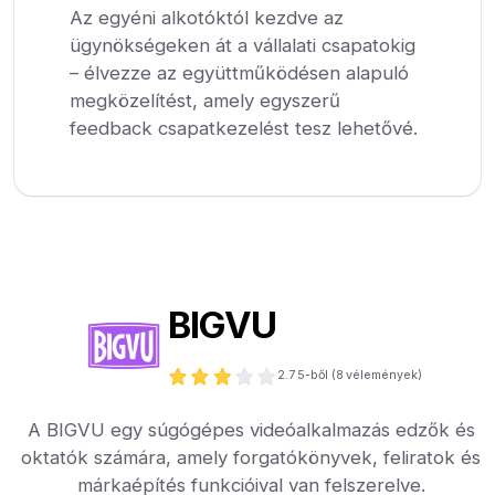
Az egyéni alkotóktól kezdve az
ügynökségeken át a vállalati csapatokig
– élvezze az együttműködésen alapuló
megközelítést, amely egyszerű
feedback csapatkezelést tesz lehetővé.
BIGVU
2.7
5-ből (
8
vélemények)
A BIGVU egy súgógépes videóalkalmazás edzők és
oktatók számára, amely forgatókönyvek, feliratok és
márkaépítés funkcióival van felszerelve.