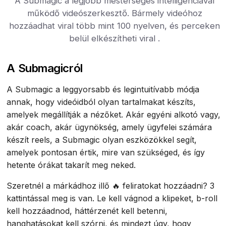
A Submagic a legjobb mesterséges intelligenciával
működő videószerkesztő. Bármely videóhoz
hozzáadhat viral több mint 100 nyelven, és perceken
belül elkészítheti viral .
A Submagicról
A Submagic a leggyorsabb és legintuitívabb módja
annak, hogy videóidból olyan tartalmakat készíts,
amelyek megállítják a nézőket. Akár egyéni alkotó vagy,
akár coach, akár ügynökség, amely ügyfelei számára
készít reels, a Submagic olyan eszközökkel segít,
amelyek pontosan értik, mire van szükséged, és így
hetente órákat takarít meg neked.
Szeretnél a márkádhoz illő 🔥 feliratokat hozzáadni? 3
kattintással meg is van. Le kell vágnod a klipeket, b-roll
kell hozzáadnod, háttérzenét kell betenni,
hanghatásokat kell szórni, és mindezt úgy, hogy