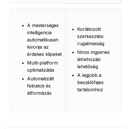
A mesterséges
Korlátozott
intelligencia
szerkesztési
automatikusan
rugalmasság
kivonja az
Nincs ingyenes
érdekes klipeket
létrehozási
Multi-platform
lehetőség
optimalizálás
A legjobb a
Automatizált
beszélőfejes
feliratok és
tartalomhoz
átformázás