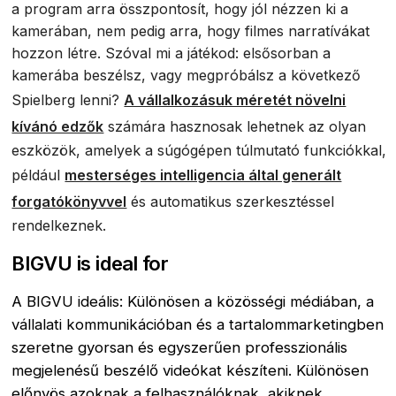
a program arra összpontosít, hogy jól nézzen ki a
kamerában, nem pedig arra, hogy filmes narratívákat
hozzon létre. Szóval mi a játékod: elsősorban a
kamerába beszélsz, vagy megpróbálsz a következő
Spielberg lenni?
A vállalkozásuk méretét növelni
kívánó edzők
számára hasznosak lehetnek az olyan
eszközök, amelyek a súgógépen túlmutató funkciókkal,
például
mesterséges intelligencia által generált
forgatókönyvvel
és automatikus szerkesztéssel
rendelkeznek.
BIGVU is ideal for
A BIGVU ideális: Különösen a közösségi médiában, a
vállalati kommunikációban és a tartalommarketingben
szeretne gyorsan és egyszerűen professzionális
megjelenésű beszélő videókat készíteni. Különösen
előnyös azoknak a felhasználóknak, akiknek