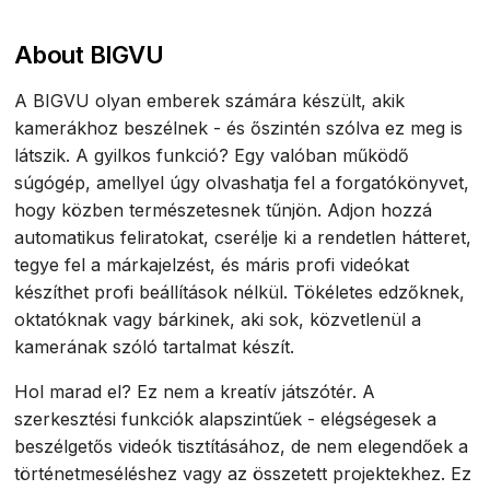
About BIGVU
A BIGVU olyan emberek számára készült, akik
kamerákhoz beszélnek - és őszintén szólva ez meg is
látszik. A gyilkos funkció? Egy valóban működő
súgógép, amellyel úgy olvashatja fel a forgatókönyvet,
hogy közben természetesnek tűnjön. Adjon hozzá
automatikus feliratokat, cserélje ki a rendetlen hátteret,
tegye fel a márkajelzést, és máris profi videókat
készíthet profi beállítások nélkül. Tökéletes edzőknek,
oktatóknak vagy bárkinek, aki sok, közvetlenül a
kamerának szóló tartalmat készít.
Hol marad el? Ez nem a kreatív játszótér. A
szerkesztési funkciók alapszintűek - elégségesek a
beszélgetős videók tisztításához, de nem elegendőek a
történetmeséléshez vagy az összetett projektekhez. Ez