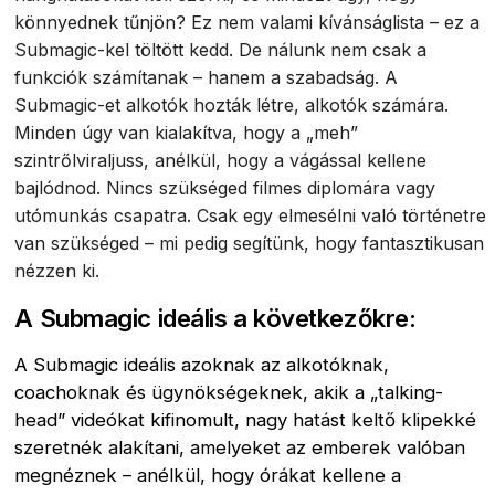
könnyednek tűnjön? Ez nem valami kívánságlista – ez a
Submagic-kel töltött kedd. De nálunk nem csak a
funkciók számítanak – hanem a szabadság. A
Submagic-et alkotók hozták létre, alkotók számára.
Minden úgy van kialakítva, hogy a „meh”
szintrőlviraljuss, anélkül, hogy a vágással kellene
bajlódnod. Nincs szükséged filmes diplomára vagy
utómunkás csapatra. Csak egy elmesélni való történetre
van szükséged – mi pedig segítünk, hogy fantasztikusan
nézzen ki.
A Submagic ideális a következőkre:
A Submagic ideális azoknak az alkotóknak,
coachoknak és ügynökségeknek, akik a „talking-
head” videókat kifinomult, nagy hatást keltő klipekké
szeretnék alakítani, amelyeket az emberek valóban
megnéznek – anélkül, hogy órákat kellene a