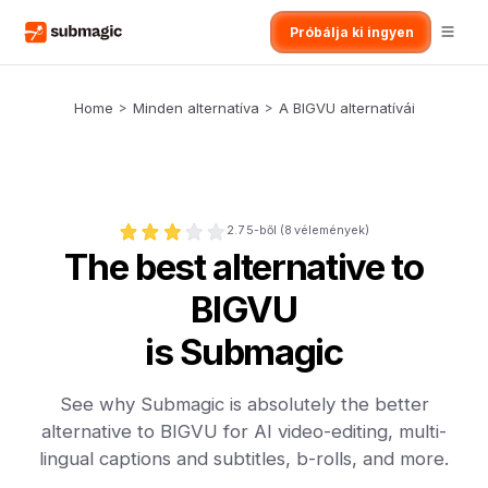
Próbálja ki ingyen
Home
>
Minden alternatíva
>
A BIGVU alternatívái
2.7
5-ből (
8
vélemények)
The best alternative to
BIGVU
is Submagic
See why Submagic is absolutely the better
alternative to BIGVU for AI video-editing, multi-
lingual captions and subtitles, b-rolls, and more.