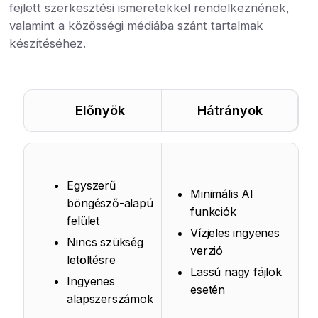
fejlett szerkesztési ismeretekkel rendelkeznének,
valamint a közösségi médiába szánt tartalmak
készítéséhez.
Előnyök
Hátrányok
Egyszerű
Minimális AI
böngésző-alapú
funkciók
felület
Vízjeles ingyenes
Nincs szükség
verzió
letöltésre
Lassú nagy fájlok
Ingyenes
esetén
alapszerszámok