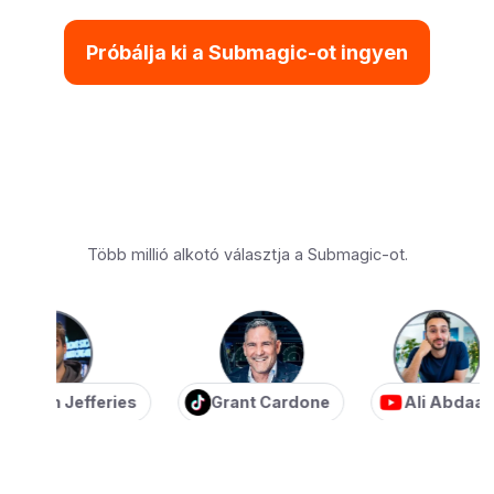
Próbálja ki a Submagic-ot ingyen
Több millió alkotó választja a Submagic-ot.
ian Jefferies
Grant Cardone
Ali Abdaal