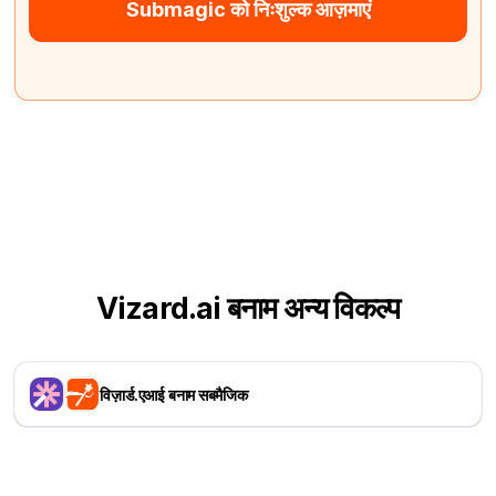
Submagic को निःशुल्क आज़माएं
Vizard.ai बनाम अन्य विकल्प
विज़ार्ड.एआई बनाम सबमैजिक