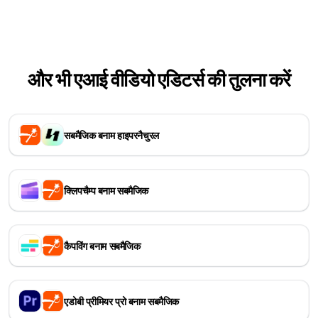
और भी एआई वीडियो एडिटर्स की तुलना करें
सबमैजिक बनाम हाइपरनैचुरल
क्लिपचैम्प बनाम सबमैजिक
कैपविंग बनाम सबमैजिक
एडोबी प्रीमियर प्रो बनाम सबमैजिक