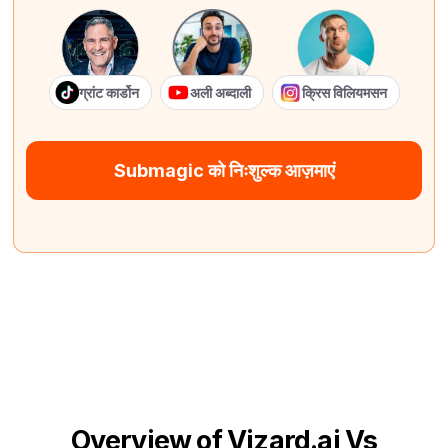
ग्रांट कार्डोन
अली अब्दाली
क्रिस विलियमसन
Submagic को निःशुल्क आज़माएं
Overview of Vizard.ai Vs