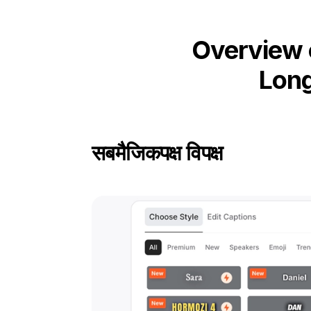
Overview 
Long
सबमैजिक
पक्ष विपक्ष