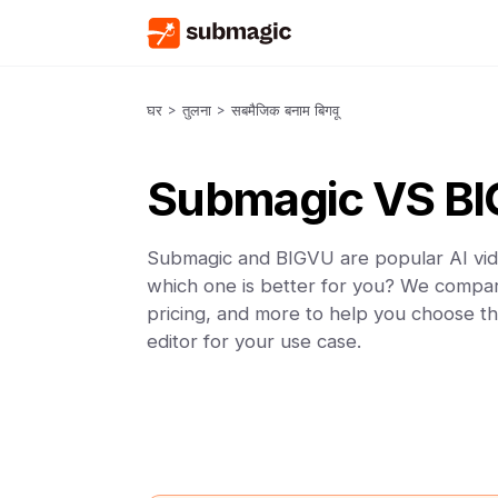
घर
>
तुलना
>
सबमैजिक बनाम बिगवू
Submagic VS B
Submagic and BIGVU are popular AI vide
which one is better for you? We compar
pricing, and more to help you choose th
editor for your use case.