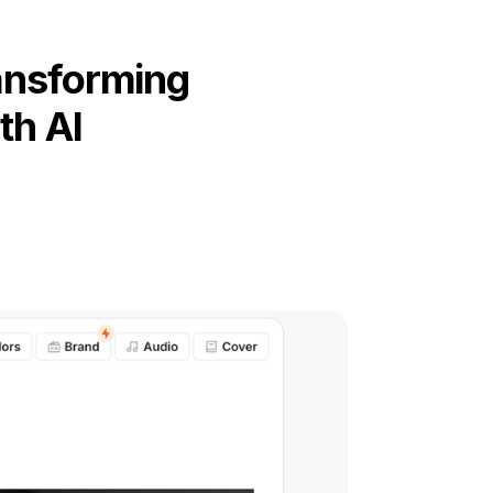
ansforming
th AI