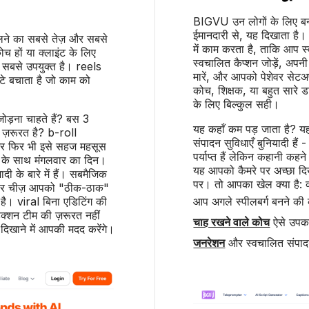
BIGVU उन लोगों के लिए बनाय
ईमानदारी से, यह दिखाता है। 
लने का सबसे तेज़ और सबसे
में काम करता है, ताकि आप स्
च हों या क्लाइंट के लिए
स्वचालित कैप्शन जोड़ें, अपनी 
ए सबसे उपयुक्त है। reels
मारें, और आपको पेशेवर सेटअप
टे बचाता है जो काम को
कोच, शिक्षक, या बहुत सारे डा
के लिए बिल्कुल सही।
जोड़ना चाहते हैं? बस 3
यह कहाँ कम पड़ जाता है? य
ी ज़रूरत है? b-roll
संपादन सुविधाएँ बुनियादी है
ें, और फिर भी इसे सहज महसूस
पर्याप्त हैं लेकिन कहानी कहन
क के साथ मंगलवार का दिन।
यह आपको कैमरे पर अच्छा दिखा
ादी के बारे में हैं। सबमैजिक
पर। तो आपका खेल क्या है: क्
है। हर चीज़ आपको "ठीक-ठाक"
है। viral बिना एडिटिंग की
आप अगले स्पीलबर्ग बनने की 
क्शन टीम की ज़रूरत नहीं
चाह रखने वाले कोच
ऐसे उपकरण
खाने में आपकी मदद करेंगे।
जनरेशन
और स्वचालित संपादन ज