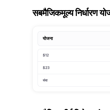
सबमैजिक
मूल्य निर्धारण यो
योजना
$12
$23
धंधा