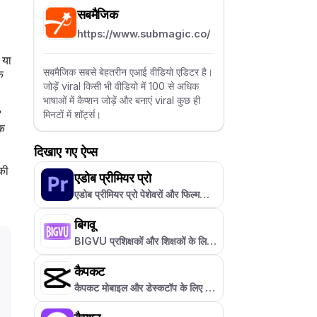
सबमैजिक
https://www.submagic.co/
 या
सबमैजिक सबसे बेहतरीन एआई वीडियो एडिटर है।
े
जोड़ें viral किसी भी वीडियो में 100 से अधिक
भाषाओं में कैप्शन जोड़ें और बनाएं viral कुछ ही
?
मिनटों में शॉर्ट्स।
िक
दिखाए गए ऐप्स
की
एडोब प्रीमियर प्रो
एडोब प्रीमियर प्रो पेशेवरों और फिल्म
निर्माताओं के लिए एक पेशेवर वीडियो संपाद
न सॉफ्टवेयर है, जो संपूर्ण रचनात्मक
बिगवू
नियंत्रण प्रदान करता है।
BIGVU प्रशिक्षकों और शिक्षकों के लिए
एक टेलीप्रॉम्प्टर वीडियो ऐप है, जो
स्क्रिप्ट, कैप्शन और ब्रांडिंग की सुविधाओं
कैपकट
से लैस है।
कैपकट मोबाइल और डेस्कटॉप के लिए एक
पूर्ण विशेषताओं वाला वीडियो संपादक है,
जो अपने ट्रेंडी इफेक्ट्स, टेम्प्लेट्स और