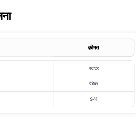
जना
क़ीमत
स्टार्टर
पेशेवर
$41