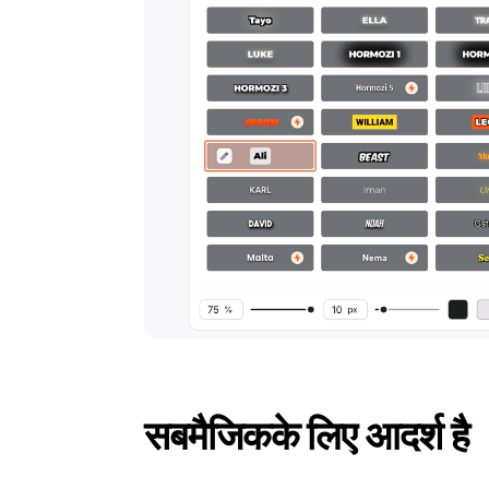
सबमैजिक
के लिए आदर्श है