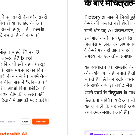
के बारे में
चित्रात
लने का सबसे तेज़ और सबसे
Pictory.ai आपकी लिखी हुई स
च हों या क्लाइंट के लिए
कैमरे की ज़रूरत नहीं होती। ब्ल
ए सबसे उपयुक्त है। reels
डालें और यह AI वॉयसओवर, 
टे बचाता है जो काम को
इस्तेमाल करके एक पूरा पीस तै
बिज़नेस मालिकों के लिए बनाया
वे कैमरे पर नहीं आना चाहते। य
जोड़ना चाहते हैं? बस 3
समस्या का एक ठोस समाधान 
ी ज़रूरत है? b-roll
ें, और फिर भी इसे सहज महसूस
यह स्वचालन एक समझौते के स
क के साथ मंगलवार का दिन।
और व्यक्तिगत नहीं बनाते है
ादी के बारे में हैं। सबमैजिक
सकते हैं। AI का स्टॉक चय
है। हर चीज़ आपको "ठीक-ठाक"
वॉयसओवर थोड़ा रोबोट जैसा ल
है। viral बिना एडिटिंग की
अपने स्वयं के
विज़ुअल
के साथ
क्शन टीम की ज़रूरत नहीं
खाने में आपकी मदद करेंगे।
छिड़कना चाहेंगे। यदि आप स्क
यह जान लें कि यह सबसे अच्
रचनात्मक मसाला लाते हैं।