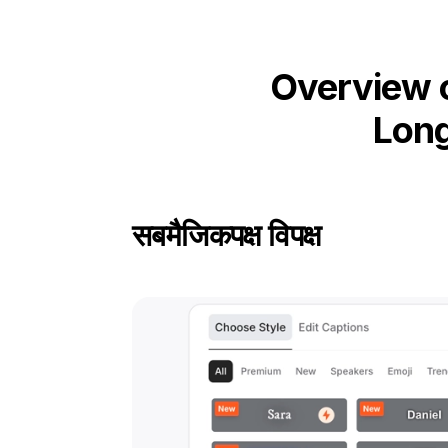
Overview o
Long
सबमैजिक
पक्ष विपक्ष