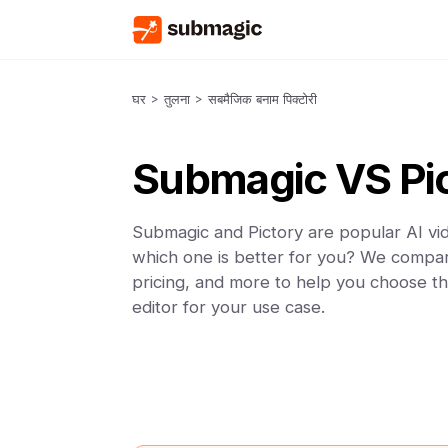
घर
>
तुलना
>
सबमैजिक बनाम पिक्टोरी
Submagic VS Pi
Submagic and Pictory are popular AI vid
which one is better for you? We compar
pricing, and more to help you choose th
editor for your use case.