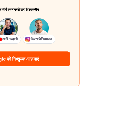
ीर्ष रचनाकारों द्वारा विश्वसनीय
अली अब्दाली
क्रिस विलियमसन
 को निःशुल्क आज़माएं