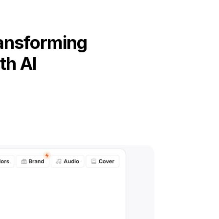
ransforming
th AI