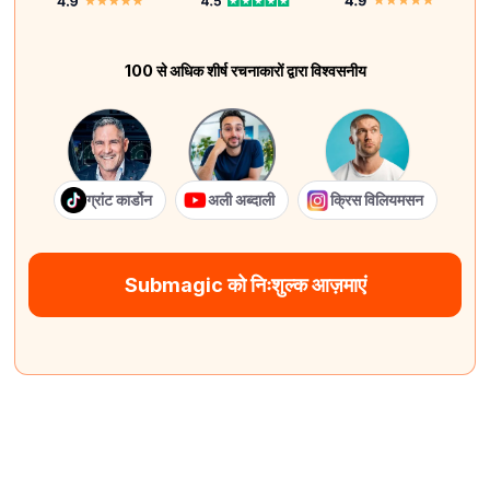
100 से अधिक शीर्ष रचनाकारों द्वारा विश्वसनीय
ग्रांट कार्डोन
अली अब्दाली
क्रिस विलियमसन
Submagic को निःशुल्क आज़माएं