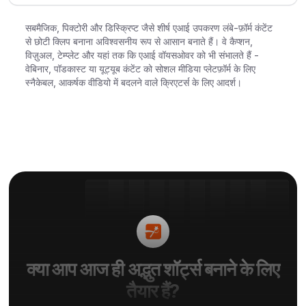
सबमैजिक, पिक्टोरी और डिस्क्रिप्ट जैसे शीर्ष एआई उपकरण लंबे-फ़ॉर्म कंटेंट
से छोटी क्लिप बनाना अविश्वसनीय रूप से आसान बनाते हैं। वे कैप्शन,
विज़ुअल, टेम्प्लेट और यहां तक कि एआई वॉयसओवर को भी संभालते हैं -
वेबिनार, पॉडकास्ट या यूट्यूब कंटेंट को सोशल मीडिया प्लेटफ़ॉर्म के लिए
स्नैकेबल, आकर्षक वीडियो में बदलने वाले क्रिएटर्स के लिए आदर्श।
क्या आप आज ही अद्भुत शॉर्ट्स बनाने के लिए
तैयार हैं?