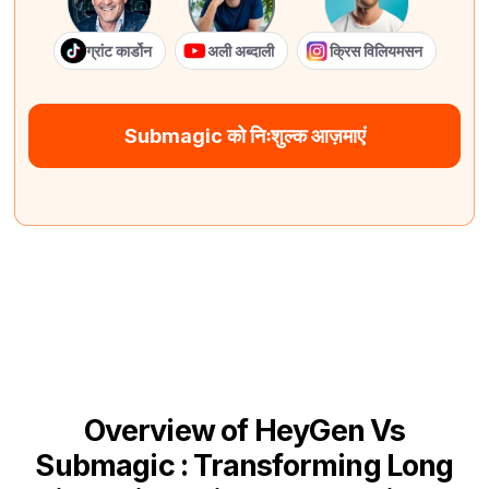
ग्रांट कार्डोन
अली अब्दाली
क्रिस विलियमसन
Submagic को निःशुल्क आज़माएं
Overview of HeyGen Vs
Submagic : Transforming Long