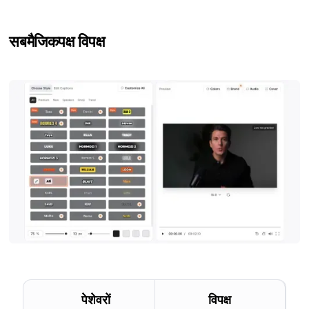
सबमैजिक
पक्ष विपक्ष
पेशेवरों
विपक्ष