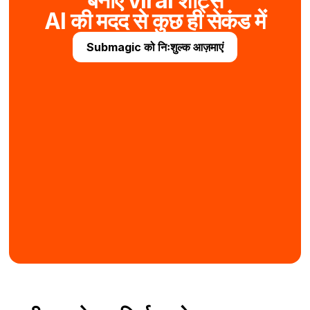
बनाएं viral शॉर्ट्स
AI की मदद से कुछ ही सेकंड में
Submagic को निःशुल्क आज़माएं