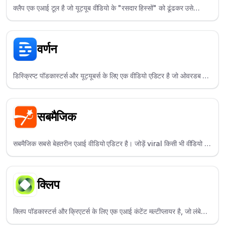
क्लैप एक एआई टूल है जो यूट्यूब वीडियो के "रसदार हिस्सों" को ढूंढकर उसे
टिकटॉक में बदल देता है - जो यूट्यूबर्स और पॉडकास्टर्स के लिए एकदम सही है।
वर्णन
डिस्क्रिप्ट पॉडकास्टर्स और यूट्यूबर्स के लिए एक वीडियो एडिटर है जो ओवरडब और
स्टूडियो साउंड जैसी सुविधाओं के साथ वीडियो को टेक्स्ट की तरह संपादित करने की
अनुमति देता है।
सबमैजिक
सबमैजिक सबसे बेहतरीन एआई वीडियो एडिटर है। जोड़ें viral किसी भी वीडियो में
100 से अधिक भाषाओं में कैप्शन जोड़ें और बनाएं viral कुछ ही मिनटों में शॉर्ट्स।
क्लिप
क्लिप पॉडकास्टर्स और क्रिएटर्स के लिए एक एआई कंटेंट मल्टीप्लायर है, जो लंबे
वीडियो से हाइलाइट्स को स्वचालित रूप से खोजने और निकालने के लिए एआई का