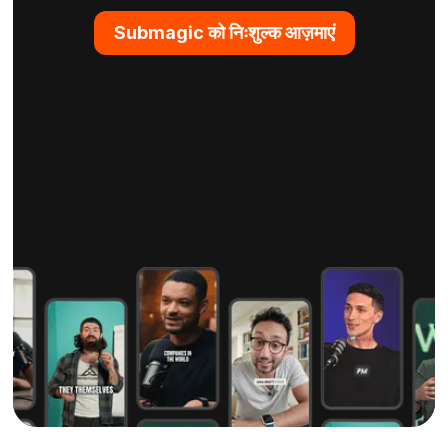
Submagic को निःशुल्क आज़माएं