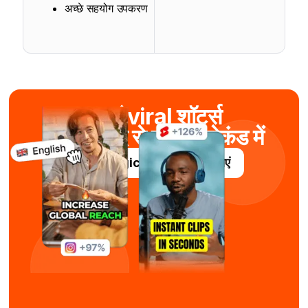
अच्छे सहयोग उपकरण
बनाएं viral शॉर्ट्स
AI की मदद से कुछ ही सेकंड में
Submagic को निःशुल्क आज़माएं