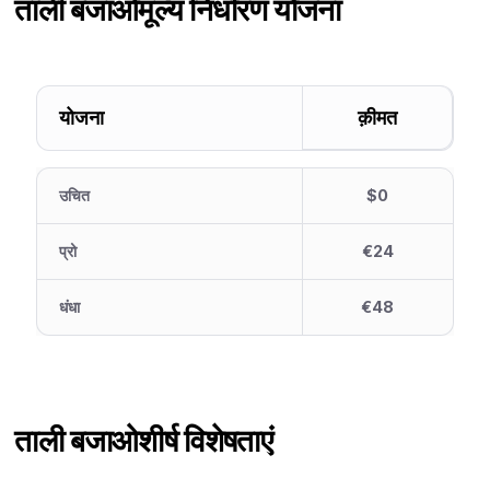
ताली बजाओ
मूल्य निर्धारण योजना
योजना
क़ीमत
उचित
$0
प्रो
€24
धंधा
€48
ताली बजाओ
शीर्ष विशेषताएं