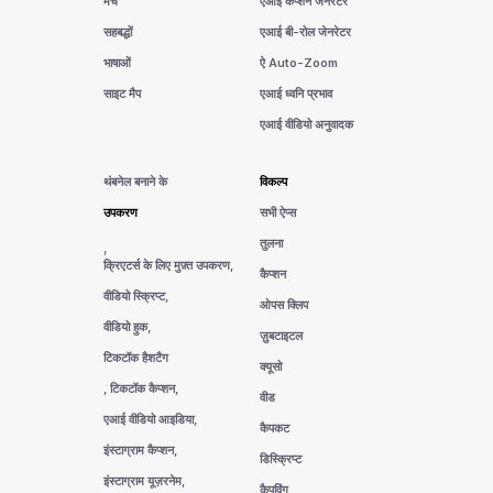
मर्च
एआई कैप्शन जेनरेटर
सहबद्धों
एआई बी-रोल जेनरेटर
भाषाओं
ऐ Auto-Zoom
साइट मैप
एआई ध्वनि प्रभाव
एआई वीडियो अनुवादक
थंबनेल बनाने के
विकल्प
उपकरण
सभी ऐप्स
तुलना
,
क्रिएटर्स के लिए मुफ़्त उपकरण,
कैप्शन
वीडियो स्क्रिप्ट,
ओपस क्लिप
वीडियो हुक,
ज़ुबटाइटल
टिकटॉक हैशटैग
क्यूसो
, टिकटॉक कैप्शन,
वीड
एआई वीडियो आइडिया,
कैपकट
इंस्टाग्राम कैप्शन,
डिस्क्रिप्ट
इंस्टाग्राम यूज़रनेम,
कैपविंग