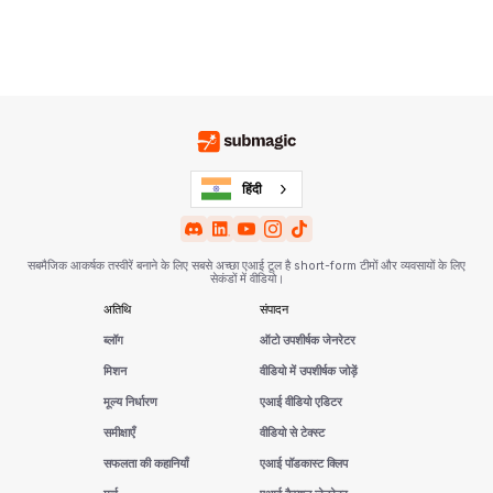
हिंदी
सबमैजिक आकर्षक तस्वीरें बनाने के लिए सबसे अच्छा एआई टूल है short-form टीमों और व्यवसायों के लिए
सेकंडों में वीडियो।
अतिथि
संपादन
ब्लॉग
ऑटो उपशीर्षक जेनरेटर
मिशन
वीडियो में उपशीर्षक जोड़ें
मूल्य निर्धारण
एआई वीडियो एडिटर
समीक्षाएँ
वीडियो से टेक्स्ट
सफलता की कहानियाँ
एआई पॉडकास्ट क्लिप