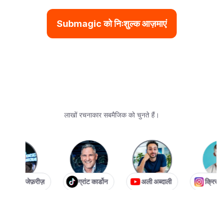
Submagic को निःशुल्क आज़माएं
लाखों रचनाकार सबमैजिक को चुनते हैं।
्टियन जेफ़रीज़
ग्रांट कार्डोन
अली अब्दाली
क्रिस विलि