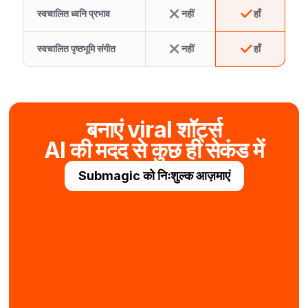
स्वचालित ध्वनि प्रभाव
नहीं
हाँ
स्वचालित पृष्ठभूमि संगीत
नहीं
हाँ
बनाएं viral शॉर्ट्स
AI की मदद से कुछ ही सेकंड में
Submagic को निःशुल्क आज़माएं