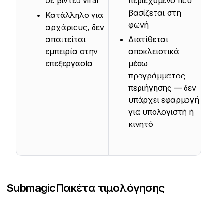
σε βίντεο viral
περιεχόμενο που
βασίζεται στη
Κατάλληλο για
φωνή
αρχάριους, δεν
απαιτείται
Διατίθεται
εμπειρία στην
αποκλειστικά
επεξεργασία
μέσω
προγράμματος
περιήγησης — δεν
υπάρχει εφαρμογή
για υπολογιστή ή
κινητό
Submagic
Πακέτα τιμολόγησης