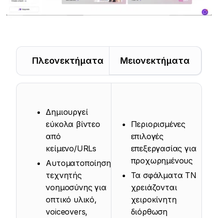
Πλεονεκτήματα
Μειονεκτήματα
Δημιουργεί
εύκολα βίντεο
Περιορισμένες
από
επιλογές
κείμενο/URLs
επεξεργασίας για
προχωρημένους
Αυτοματοποίηση
τεχνητής
Τα σφάλματα ΤΝ
νοημοσύνης για
χρειάζονται
οπτικό υλικό,
χειροκίνητη
voiceovers,
διόρθωση