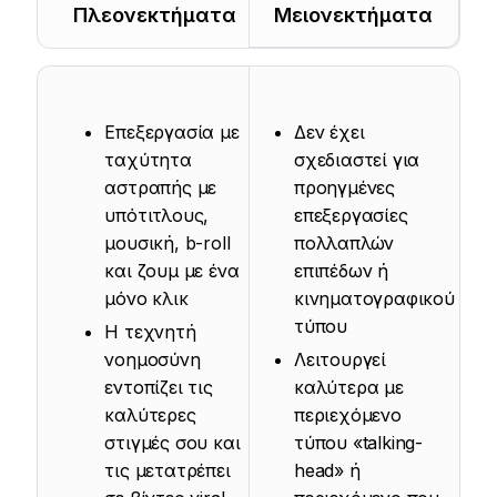
Πλεονεκτήματα
Μειονεκτήματα
Επεξεργασία με
Δεν έχει
ταχύτητα
σχεδιαστεί για
αστραπής με
προηγμένες
υπότιτλους,
επεξεργασίες
μουσική, b-roll
πολλαπλών
και ζουμ με ένα
επιπέδων ή
μόνο κλικ
κινηματογραφικού
τύπου
Η τεχνητή
νοημοσύνη
Λειτουργεί
εντοπίζει τις
καλύτερα με
καλύτερες
περιεχόμενο
στιγμές σου και
τύπου «talking-
τις μετατρέπει
head» ή