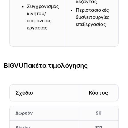
λεζάντας
Συγχρονισμός
Περιστασιακές
κινητού/
δυσλειτουργίες
επιφάνειας
επεξεργασίας
εργασίας
BIGVU
Πακέτα τιμολόγησης
Σχέδιο
Κόστος
Δωρεάν
$0
Starter
$12