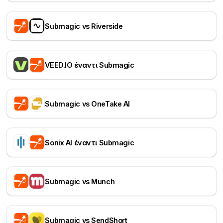
Submagic vs Riverside
VEED.IO έναντι Submagic
Submagic vs OneTake AI
Sonix AI έναντι Submagic
Submagic vs Munch
Submagic vs SendShort