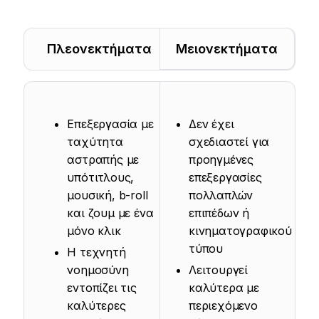
Πλεονεκτήματα
Μειονεκτήματα
Επεξεργασία με
Δεν έχει
ταχύτητα
σχεδιαστεί για
αστραπής με
προηγμένες
υπότιτλους,
επεξεργασίες
μουσική, b-roll
πολλαπλών
και ζουμ με ένα
επιπέδων ή
μόνο κλικ
κινηματογραφικού
τύπου
Η τεχνητή
νοημοσύνη
Λειτουργεί
εντοπίζει τις
καλύτερα με
καλύτερες
περιεχόμενο