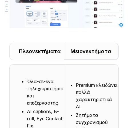
Πλεονεκτήματα
Μειονεκτήματα
Όλα-σε-ένα
Premium κλειδώνει
τηλεχειριστήριο
πολλά
και
χαρακτηριστικά
επεξεργαστής
AI
AI captions, B-
Ζητήματα
roll, Eye Contact
συγχρονισμού
Fix