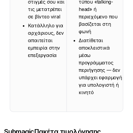
στιγμές σου και
τύπου «talking-
τις μετατρέπει
head» ή
σε βίντεο viral
περιεχόμενο που
βασίζεται στη
Κατάλληλο για
φωνή
αρχάριους, δεν
απαιτείται
Διατίθεται
εμπειρία στην
αποκλειστικά
επεξεργασία
μέσω
προγράμματος
περιήγησης — δεν
υπάρχει εφαρμογή
για υπολογιστή ή
κινητό
Submagic
Πακέτα τιμολόγησης