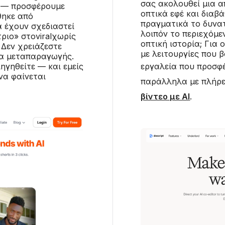
σας ακολουθεί μια 
ς — προσφέρουμε
οπτικά εφέ και διαβ
θηκε από
πραγματικά το δυνατό
α έχουν σχεδιαστεί
λοιπόν το περιεχόμε
ριο» στοviralχωρίς
οπτική ιστορία; Για
 Δεν χρειάζεστε
με λειτουργίες που β
δα μεταπαραγωγής.
ηγηθείτε — και εμείς
εργαλεία που προσ
να φαίνεται
παράλληλα με πλήρε
βίντεο με AI
.