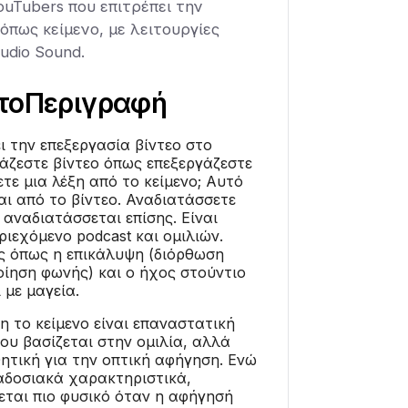
YouTubers που επιτρέπει την
όπως κείμενο, με λειτουργίες
udio Sound.
το
Περιγραφή
ι την επεξεργασία βίντεο στο
γάζεστε βίντεο όπως επεξεργάζεστε
τε μια λέξη από το κείμενο; Αυτό
αι από το βίντεο. Αναδιατάσσετε
 αναδιατάσσεται επίσης. Είναι
ριεχόμενο podcast και ομιλιών.
ες όπως η επικάλυψη (διόρθωση
ίηση φωνής) και ο ήχος στούντιο
 με μαγεία.
η το κείμενο είναι επαναστατική
που βασίζεται στην ομιλία, αλλά
θητική για την οπτική αφήγηση. Ενώ
αδοσιακά χαρακτηριστικά,
εται πιο φυσικό όταν η αφήγησή