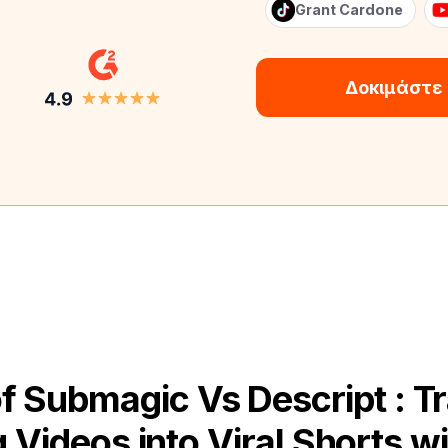
Grant Cardone
Δοκιμάστε
f Submagic Vs Descript : T
 Videos into Viral Shorts wi