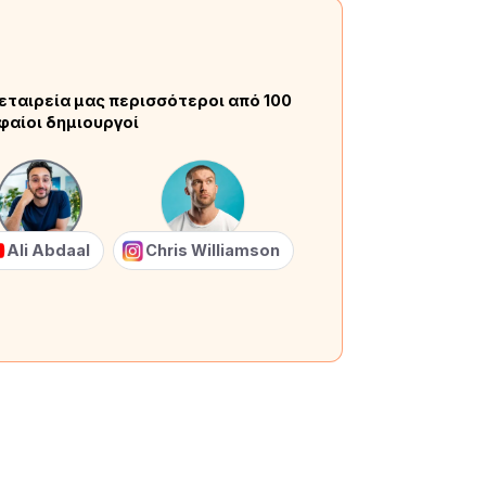
εταιρεία μας περισσότεροι από 100
φαίοι δημιουργοί
Ali Abdaal
Chris Williamson