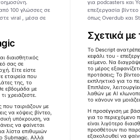
νοημοσύνη.
για podcasters και 
 από 100 γλώσσες σε
επεξεργασία βίντεο 
τε viral , μέσα σε
όπως Overdub και St
Σχετικά με 
gic
Το Descript ανατρέπε
κεφάλι του - επεξερ
αι διαισθητικός
κείμενο. Να διαγράψε
εό σας σε
το μέρος εξαφανίζετ
χή. Είτε είστε
προτάσεις; Το βίντεο
ε εταιρεία που
εκπληκτικό για το πε
λάτες της, το
Επιπλέον, λειτουργί
θε εβδομάδα με
λαθών με AI κλωνοπο
τι χρειάζεστε.
το κάνουν να μοιάζει
ς που ταιριάζουν με
Η προσέγγιση με βάσ
λεις να κόψεις βίντεο,
για το περιεχόμενο 
ουσική υπόκρουση, να
είναι λιγότερο διαισ
άνεις να φαίνεται
προσθέτουν πιο παρ
ια λίστα επιθυμιών
εξακολουθεί να φαίν
το Submagic. Αλλά