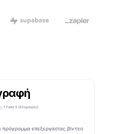
γραφή
1.7
από 5 (
53
κριτικές)
να πρόγραμμα επεξεργασίας βίντεο