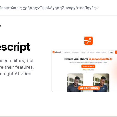
Περιπτώσεις χρήσης
Τιμολόγηση
Συνεργάτες
Πηγές
t
script
deo editors, but
e their features,
e right AI video