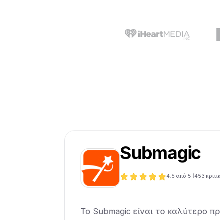
Submagic
4.5
από 5 (
453
κριτι
Το Submagic είναι το καλύτερο π