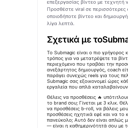
επεξεργασίας βίντεο με τεχνητή 
Προσθέστε viral σε περισσότερες
οποιοδήποτε βίντεο και δημιουργήσ
λίγα λεπτά.
Σχετικά με το
Subma
Το Submagic είναι ο πιο γρήγορος κ
τρόπος για να μετατρέψετε τα βίντ
περιεχόμενο που τραβάει την προσο
ανεξάρτητος δημιουργός, coach είτ
παράγει συνεχώς reels για τους πε
Submagic σας εξοικονομεί ώρες κά
εργαλεία που απλά καταλαβαίνουν 
Θέλεις να προσθέσεις 🔥 υπότιτλου
το brand σου; Γίνεται με 3 κλικ. Θέ
να προσθέσεις b-roll, να βάλεις μ
προσθέσεις ηχητικά εφέ και να το κ
πανεύκολο; Αυτό δεν είναι απλώς μ
— είναι η καθημερινότητά σου με 