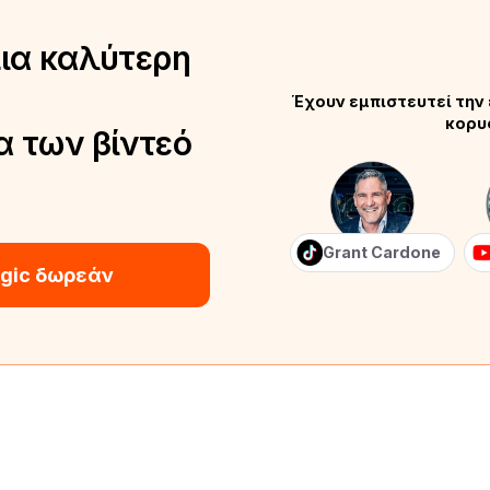
μια καλύτερη
Έχουν εμπιστευτεί την 
κορυ
α των βίντεό
Grant Cardone
gic δωρεάν