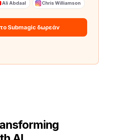
Ali Abdaal
Chris Williamson
 το Submagic δωρεάν
ransforming
th AI