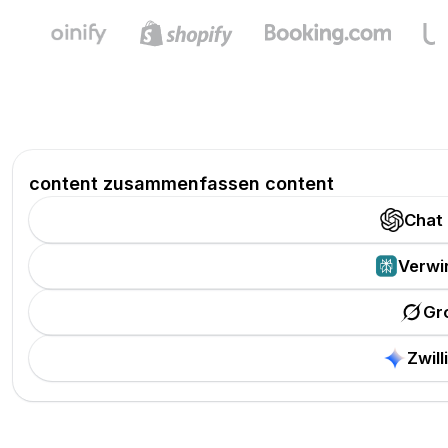
content zusammenfassen content
Chat
Verwi
Gr
Zwill