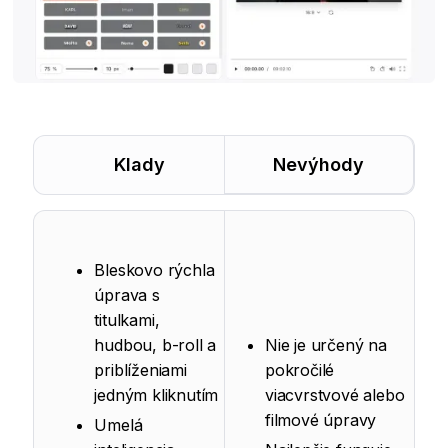
Klady
Nevýhody
Bleskovo rýchla
úprava s
titulkami,
hudbou, b-roll a
Nie je určený na
priblíženiami
pokročilé
jedným kliknutím
viacvrstvové alebo
filmové úpravy
Umelá