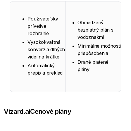
Používateľsky
Obmedzený
prívetivé
bezplatný plán s
rozhranie
vodoznakmi
Vysokokvalitná
Minimálne možnosti
konverzia dlhých
prispôsobenia
videí na krátke
Drahé platené
Automatický
plány
prepis a preklad
Vizard.ai
Cenové plány