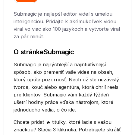
Submagic je najlepší editor videí s umelou
inteligenciou. Pridajte k akémukoľvek videu
viral vo viac ako 100 jazykoch a vytvorte viral
za pár minút.
O stránke
Submagic
Submagic je najrýchlejší a najintuitívnejší
spôsob, ako premeniť vaše videá na obsah,
ktorý upúta pozornosť. Nech už ste nezávislý
tvorca, kouč alebo agentúra, ktorá chrlí reels
pre klientov, Submagic vám každý týždeň
ušetrí hodiny práce vďaka nástrojom, ktoré
jednoducho vedia, o čo ide.
Chcete pridať 🔥 titulky, ktoré ladia s vašou
značkou? Stačia 3 kliknutia. Potrebujete skrátiť