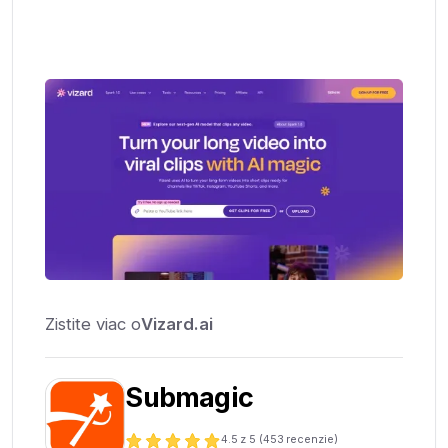
Zistite viac o
Vizard.ai
Submagic
4.5
z 5 (
453
recenzie)