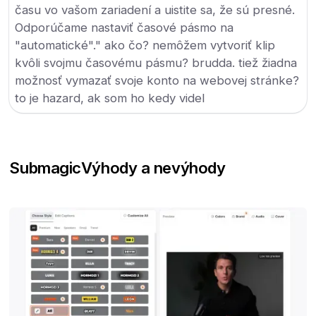
času vo vašom zariadení a uistite sa, že sú presné.
Odporúčame nastaviť časové pásmo na
"automatické"." ako čo? nemôžem vytvoriť klip
kvôli svojmu časovému pásmu? brudda. tiež žiadna
možnosť vymazať svoje konto na webovej stránke?
to je hazard, ak som ho kedy videl
Submagic
Výhody a nevýhody