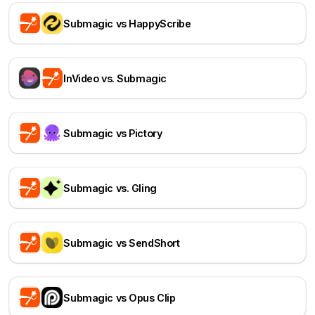
Submagic vs HappyScribe
InVideo vs. Submagic
Submagic vs Pictory
Submagic vs. Gling
Submagic vs SendShort
Submagic vs Opus Clip