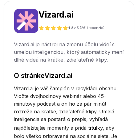
Vizard.ai
4.8
z 5 (
2611
recenzie)
Vizard.ai je nástroj na zmenu účelu videí s
umelou inteligenciou, ktorý automaticky mení
dlhé videá na krátke, zdieľateľné klipy.
O stránke
Vizard.ai
Vizard.ai je váš šampión v recyklácii obsahu.
Vložte dvojhodinový webinár alebo 45-
minútový podcast a on ho za pár minút
rozreže na krátke, zdieľateľné klipy. Umelá
inteligencia sa postará o prepis, vyhľadá
najdôležitejšie momenty a pridá
titulky,
aby
bolo všetko pripravené na sociálne siete. Je