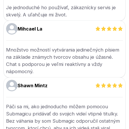
Je jednoduché ho používať, zákaznícky servis je
skvelý. A uľahčuje mi život.
Mihcael La
Množstvo možností vytvárania jedinečných písiem
na základe známych tvorcov obsahu je úžasné.
Chat s podporou je veľmi reaktívny a vždy
nápomocný.
Shawn Mintz
Páči sa mi, ako jednoducho môžem pomocou
Submagicu pridávať do svojich videí vtipné titulky.
Bez váhania by som Submagic odporučil ostatným
tvorcom, ktorí chcú, aby sa ich videá stali viral.