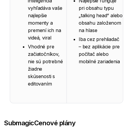
inteligencia
Najlepšie funguje
vyhľadáva vaše
pri obsahu typu
najlepšie
„talking head“ alebo
momenty a
obsahu založenom
premení ich na
na hlase
videá, viral
Iba cez prehliadač
Vhodné pre
– bez aplikácie pre
začiatočníkov,
počítač alebo
nie sú potrebné
mobilné zariadenia
žiadne
skúsenosti s
editovaním
Submagic
Cenové plány