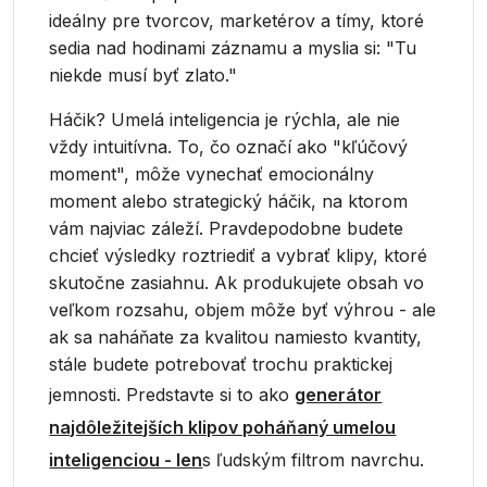
ideálny pre tvorcov, marketérov a tímy, ktoré
sedia nad hodinami záznamu a myslia si: "Tu
niekde musí byť zlato."
Háčik? Umelá inteligencia je rýchla, ale nie
vždy intuitívna. To, čo označí ako "kľúčový
moment", môže vynechať emocionálny
moment alebo strategický háčik, na ktorom
vám najviac záleží. Pravdepodobne budete
chcieť výsledky roztriediť a vybrať klipy, ktoré
skutočne zasiahnu. Ak produkujete obsah vo
veľkom rozsahu, objem môže byť výhrou - ale
ak sa naháňate za kvalitou namiesto kvantity,
stále budete potrebovať trochu praktickej
jemnosti. Predstavte si to ako
generátor
najdôležitejších klipov poháňaný umelou
inteligenciou - len
s ľudským filtrom navrchu.