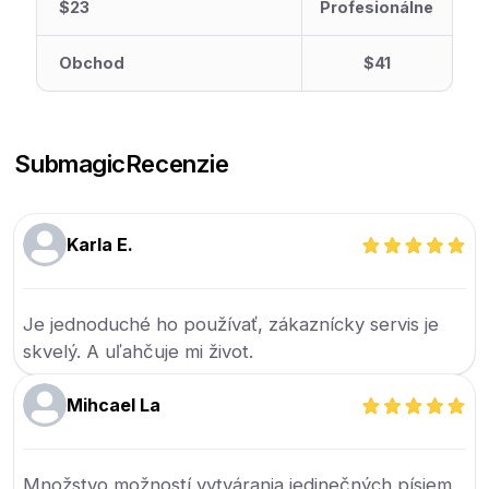
$23
Profesionálne
Obchod
$41
Submagic
Recenzie
Karla E.
Je jednoduché ho používať, zákaznícky servis je
skvelý. A uľahčuje mi život.
Mihcael La
Množstvo možností vytvárania jedinečných písiem