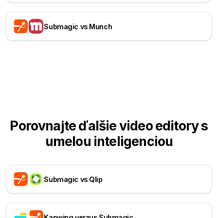
Submagic vs Munch
Porovnajte ďalšie video editory s
umelou inteligenciou
Submagic vs Qlip
Kapwing verzus Submagic