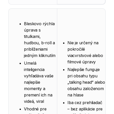
Bleskovo rýchla
úprava s
titulkami,
hudbou, b-roll a
Nie je určený na
priblíženiami
pokročilé
jedným kliknutím
viacvrstvové alebo
filmové úpravy
Umelá
inteligencia
Najlepšie funguje
vyhľadáva vaše
pri obsahu typu
najlepšie
„talking head“ alebo
momenty a
obsahu založenom
premení ich na
na hlase
videá, viral
Iba cez prehliadač
Vhodné pre
– bez aplikácie pre