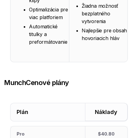
klipy
Žiadna možnosť
Optimalizácia pre
bezplatného
viac platforiem
vytvorenia
Automatické
Najlepšie pre obsah
titulky a
hovoriacich hláv
preformátovanie
Munch
Cenové plány
Plán
Náklady
Pro
$40.80