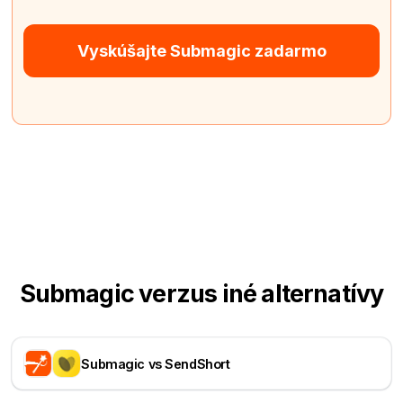
Vyskúšajte Submagic zadarmo
Submagic verzus iné alternatívy
Submagic vs SendShort