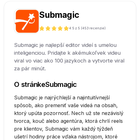
Submagic
4.5
z 5 (
453
recenzie)
Submagic je najlepší editor videí s umelou
inteligenciou. Pridajte k akémukoľvek videu
viral vo viac ako 100 jazykoch a vytvorte viral
za pár minút.
O stránke
Submagic
Submagic je najrýchlejší a najintuitívnejší
spôsob, ako premeniť vaše videá na obsah,
ktorý upúta pozornosť. Nech už ste nezávislý
tvorca, kouč alebo agentúra, ktorá chrlí reels
pre klientov, Submagic vám každý týždeň
ušetrí hodiny práce vďaka nástrojom, ktoré