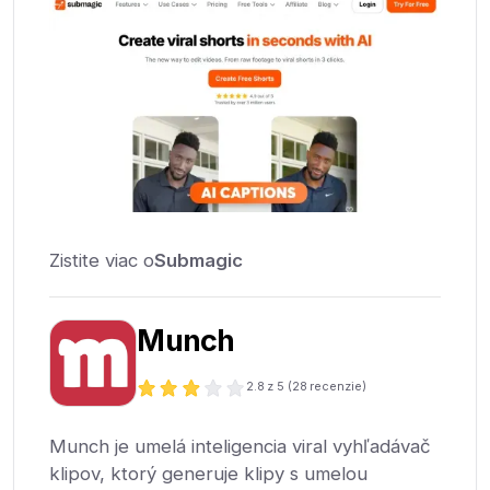
Zistite viac o
Submagic
Munch
2.8
z 5 (
28
recenzie)
Munch je umelá inteligencia viral vyhľadávač
klipov, ktorý generuje klipy s umelou