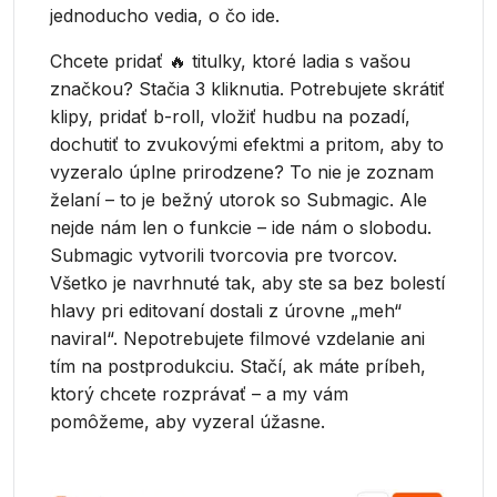
jednoducho vedia, o čo ide.
Chcete pridať 🔥 titulky, ktoré ladia s vašou
značkou? Stačia 3 kliknutia. Potrebujete skrátiť
klipy, pridať b-roll, vložiť hudbu na pozadí,
dochutiť to zvukovými efektmi a pritom, aby to
vyzeralo úplne prirodzene? To nie je zoznam
želaní – to je bežný utorok so Submagic. Ale
nejde nám len o funkcie – ide nám o slobodu.
Submagic vytvorili tvorcovia pre tvorcov.
Všetko je navrhnuté tak, aby ste sa bez bolestí
hlavy pri editovaní dostali z úrovne „meh“
naviral“. Nepotrebujete filmové vzdelanie ani
tím na postprodukciu. Stačí, ak máte príbeh,
ktorý chcete rozprávať – a my vám
pomôžeme, aby vyzeral úžasne.