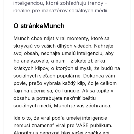
inteligenciou, ktoré zohľadňujú trendy –
ideálne pre manažérov sociálnych médií.
O stránke
Munch
Munch chce nájsť viral momenty, ktoré sa
skrývajú vo vašich dlhých videách. Nahrajte
svoj obsah, nechajte umelú inteligenciu, aby
ho analyzovala, a bum - získate zbierku
krátkych klipov, o ktorých si myslí, že budú na
sociálnych sieťach populárne. Dokonca vám
povie, prečo vybrala každý klip, čo je celkom
fajn na učenie sa, čo funguje. Ak sa topíte v
obsahu a potrebujete nakŕmiť beštiu
sociálnych médií, Munch je váš záchranca.
Ide o to, že viral podľa umelej inteligencie
nemusí znamenať viral pre VAŠE publikum.
Algoritmus nepozná hlas vašej značky ani