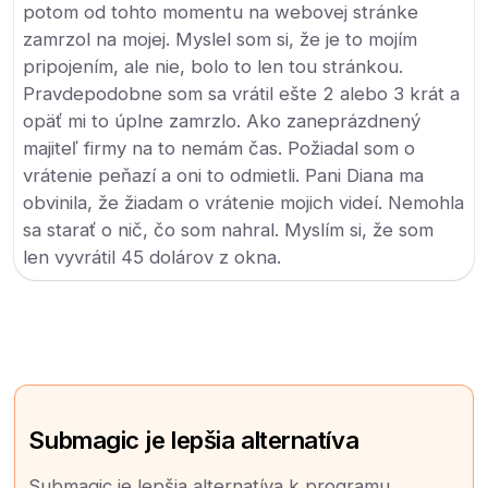
potom od tohto momentu na webovej stránke
zamrzol na mojej. Myslel som si, že je to mojím
pripojením, ale nie, bolo to len tou stránkou.
Pravdepodobne som sa vrátil ešte 2 alebo 3 krát a
opäť mi to úplne zamrzlo. Ako zaneprázdnený
majiteľ firmy na to nemám čas. Požiadal som o
vrátenie peňazí a oni to odmietli. Pani Diana ma
obvinila, že žiadam o vrátenie mojich videí. Nemohla
sa starať o nič, čo som nahral. Myslím si, že som
len vyvrátil 45 dolárov z okna.
Submagic je lepšia alternatíva
Submagic je lepšia alternatíva k programu