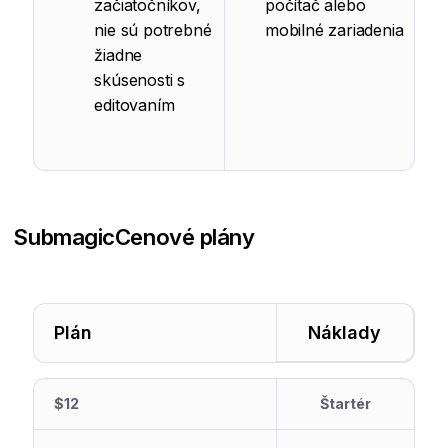
začiatočníkov,
počítač alebo
nie sú potrebné
mobilné zariadenia
žiadne
skúsenosti s
editovaním
Submagic
Cenové plány
Plán
Náklady
$12
Štartér