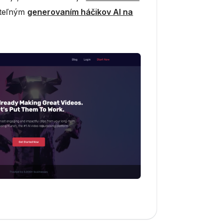
iteľným
generovaním háčikov AI na