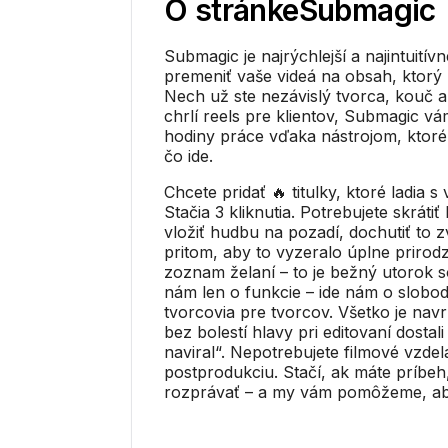
O stránke
Submagic
Submagic je najrýchlejší a najintuitív
premeniť vaše videá na obsah, ktorý
Nech už ste nezávislý tvorca, kouč a
chrlí reels pre klientov, Submagic vá
hodiny práce vďaka nástrojom, ktoré
čo ide.
Chcete pridať 🔥 titulky, ktoré ladia
Stačia 3 kliknutia. Potrebujete skrátiť k
vložiť hudbu na pozadí, dochutiť to 
pritom, aby to vyzeralo úplne prirod
zoznam želaní – to je bežný utorok 
nám len o funkcie – ide nám o slobod
tvorcovia pre tvorcov. Všetko je navr
bez bolestí hlavy pri editovaní dosta
naviral“. Nepotrebujete filmové vzdel
postprodukciu. Stačí, ak máte príbeh
rozprávať – a my vám pomôžeme, ab