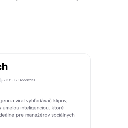
ch
2.8
z 5 (
28
recenzie)
gencia viral vyhľadávač klipov,
s umelou inteligenciou, ktoré
ideálne pre manažérov sociálnych