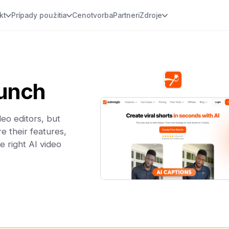
kt
Prípady použitia
Cenotvorba
Partneri
Zdroje
unch
eo editors, but
e their features,
e right AI video