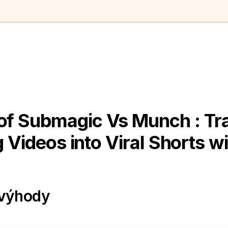
of Submagic Vs Munch : Tr
 Videos into Viral Shorts wi
evýhody