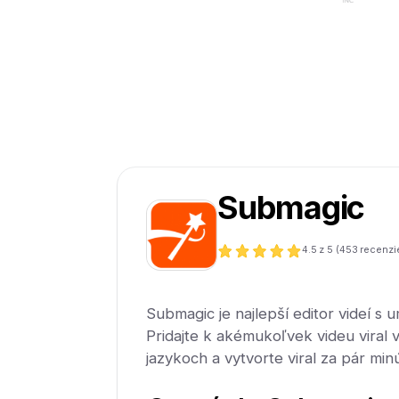
Submagic
4.5
z 5 (
453
recenzi
Submagic je najlepší editor videí s u
Pridajte k akémukoľvek videu viral 
jazykoch a vytvorte viral za pár minú