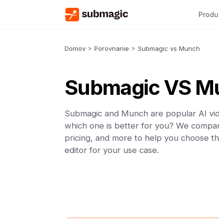
Produ
Domov
>
Porovnanie
>
Submagic vs Munch
Submagic VS M
Submagic and Munch are popular AI vid
which one is better for you? We compar
pricing, and more to help you choose th
editor for your use case.