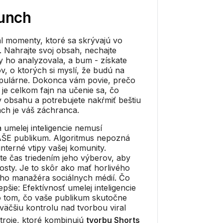
unch
l momenty, ktoré sa skrývajú vo
. Nahrajte svoj obsah, nechajte
by ho analyzovala, a bum - získate
v, o ktorých si myslí, že budú na
opulárne. Dokonca vám povie, prečo
 je celkom fajn na učenie sa, čo
 v obsahu a potrebujete nakŕmiť beštiu
ch je váš záchranca.
ľa umelej inteligencie nemusí
AŠE publikum. Algoritmus nepozná
interné vtipy vašej komunity.
e čas triedením jeho výberov, aby
vosty. Je to skôr ako mať horlivého
ého manažéra sociálnych médií. Čo
epšie: Efektívnosť umelej inteligencie
 o tom, čo vaše publikum skutočne
äčšiu kontrolu nad tvorbou viral
stroje, ktoré kombinujú
tvorbu Shorts