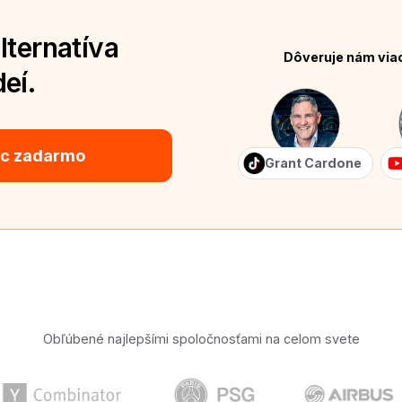
lternatíva
Dôveruje nám via
eí.
ic zadarmo
Grant Cardone
Obľúbené najlepšími spoločnosťami na celom svete