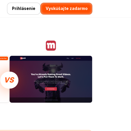
Prihlásenie
Vyskúšajte zadarmo
VS