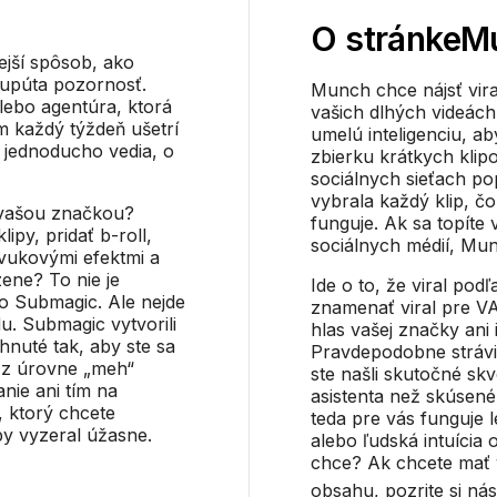
O stránke
M
nejší spôsob, ako
 upúta pozornosť.
Munch chce nájsť vira
lebo agentúra, ktorá
vašich dlhých videách
m každý týždeň ušetrí
umelú inteligenciu, a
 jednoducho vedia, o
zbierku krátkych klipo
sociálnych sieťach p
vybrala každý klip, čo
 s vašou značkou?
funguje. Ak sa topíte
lipy, pridať b-roll,
sociálnych médií, Mun
zvukovými efektmi a
zene? To nie je
Ide o to, že viral pod
so Submagic. Ale nejde
znamenať viral pre V
u. Submagic vytvorili
hlas vašej značky ani 
hnuté tak, aby ste sa
Pravdepodobne strávit
li z úrovne „meh“
ste našli skutočné sk
anie ani tím na
asistenta než skúsen
, ktorý chcete
teda pre vás funguje l
y vyzeral úžasne.
alebo ľudská intuícia
chce? Ak chcete mať v
obsahu, pozrite si ná