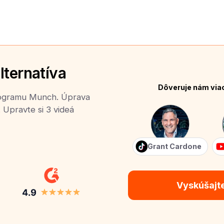
lternatíva
Dôveruje nám via
programu Munch. Úprava
. Upravte si 3 videá
Grant Cardone
Vyskúšajt