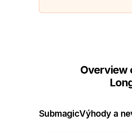
Overview 
Long
Submagic
Výhody a n