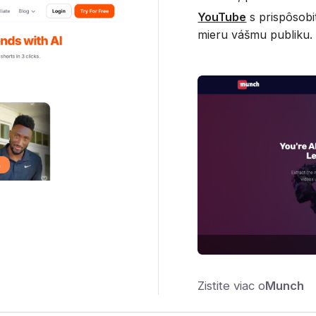
YouTube
s prispôsob
mieru vášmu publiku.
Zistite viac o
Munch