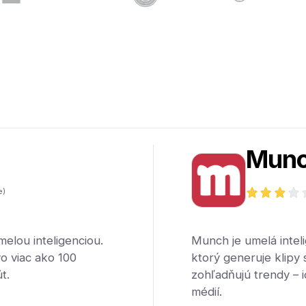
Mun
e)
melou inteligenciou.
Munch je umelá inteli
vo viac ako 100
ktorý generuje klipy 
t.
zohľadňujú trendy – 
médií.