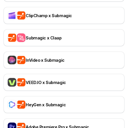
ClipChamp x Submagic
Submagic x Claap
InVideo x Submagic
VEED.IO x Submagic
HeyGen x Submagic
Adobe Premiere Pro x Submagic