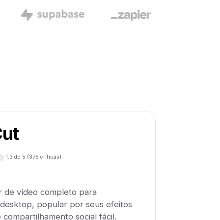
ut
1.3
de 5 (
375
críticas)
r de vídeo completo para
 desktop, popular por seus efeitos
compartilhamento social fácil.