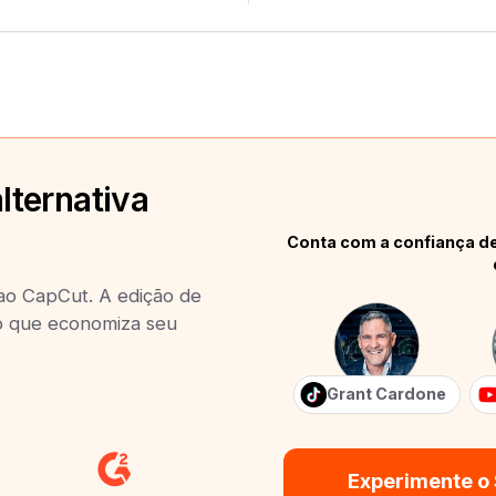
lternativa
Conta com a confiança de
 ao CapCut. A edição de
 o que economiza seu
Grant Cardone
Experimente o