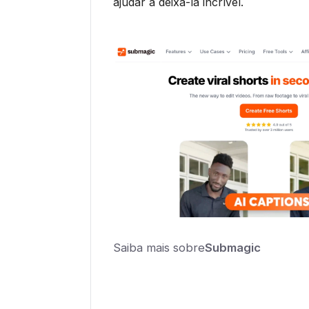
ajudar a deixá-la incrível.
Saiba mais sobre
Submagic