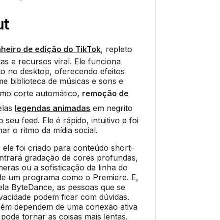
ut
heiro de edição do TikTok
, repleto
as e recursos viral. Ele funciona
to no desktop, oferecendo efeitos
 biblioteca de músicas e sons e
omo corte automático,
remoção de
elas
legendas animadas
em negrito
seu feed. Ele é rápido, intuitivo e foi
r o ritmo da mídia social.
 ele foi criado para conteúdo short-
ntrará gradação de cores profundas,
eras ou a sofisticação da linha do
de um programa como o Premiere. E,
ela ByteDance, as pessoas que se
acidade podem ficar com dúvidas.
bém dependem de uma conexão ativa
 pode tornar as coisas mais lentas.