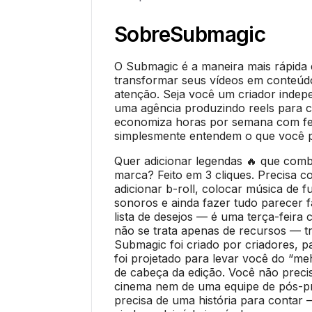
Sobre
Submagic
O Submagic é a maneira mais rápida e 
transformar seus vídeos em conteú
atenção. Seja você um criador inde
uma agência produzindo reels para c
economiza horas por semana com f
simplesmente entendem o que você p
Quer adicionar legendas 🔥 que com
marca? Feito em 3 cliques. Precisa co
adicionar b-roll, colocar música de f
sonoros e ainda fazer tudo parecer f
lista de desejos — é uma terça-feir
não se trata apenas de recursos — tr
Submagic foi criado por criadores, p
foi projetado para levar você do “me
de cabeça da edição. Você não prec
cinema nem de uma equipe de pós-p
precisa de uma história para contar —