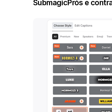
Submagic
Prós e contr