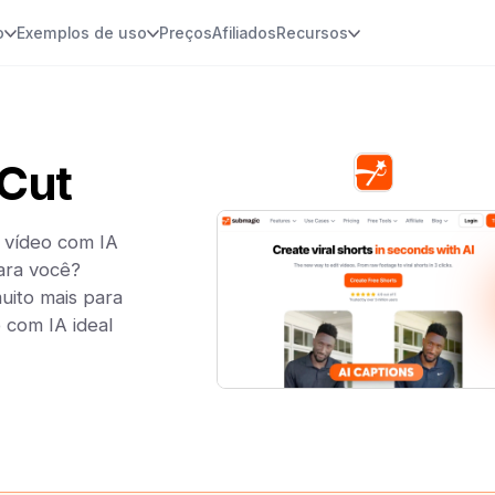
o
Exemplos de uso
Preços
Afiliados
Recursos
Cut
 vídeo com IA
ara você?
ito mais para
 com IA ideal