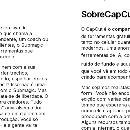
Sobre
CapC
intuitiva de
O CapCut é
o compan
do que chama a
de ferramentas gratuit
pendente, um coach ou
tanto no celular quan
lientes, o Submagic
modernos, uma enorme
erramentas que
ferramentas de IA, c
recisa.
ruído de fundo
e aqu
binem com a sua
que você vê em todo o 
rtar trechos,
criado para acompanha
undo, espalhar efeitos
ácil? Isso não é uma
Mas sejamos realistas:
a com o Submagic. Mas
form . Você não enco
ata-se de liberdade. O
edição com várias câm
ara criadores. Tudo
tempo que esperaria 
h” aoviralsem a dor
como ele é apoiado p
isa de um diploma em
preocupam com a priv
rodução. Você só
Alguns recursos tam
 e a gente vai te
com a Internet, o que