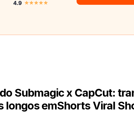
l do Submagic x CapCut: tr
s longos emShorts Viral Sho