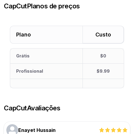
CapCut
Planos de preços
Plano
Custo
Grátis
$0
Profissional
$9.99
CapCut
Avaliações
Enayet Hussain