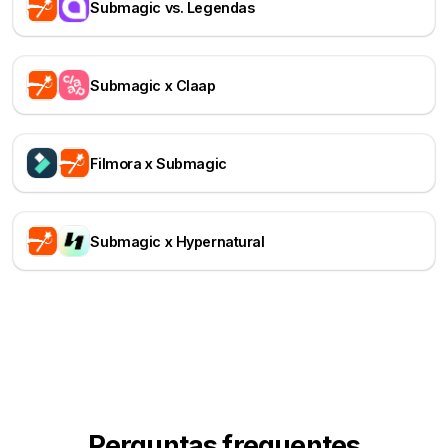
Submagic vs. Legendas
Submagic x Claap
Filmora x Submagic
Submagic x Hypernatural
Perguntas frequentes