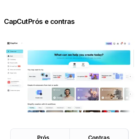
CapCut
Prós e contras
Prós
Contras