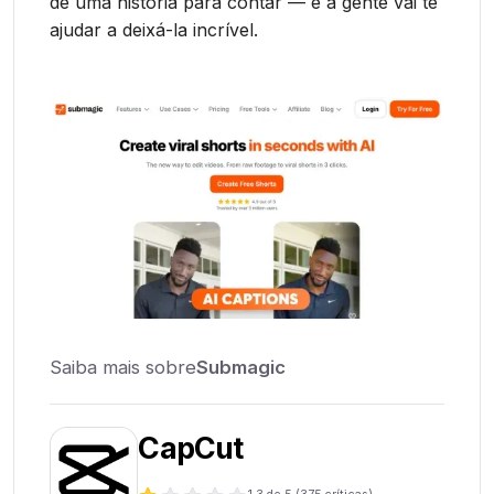
de uma história para contar — e a gente vai te
ajudar a deixá-la incrível.
Saiba mais sobre
Submagic
CapCut