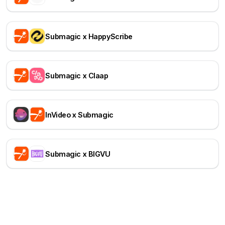
Submagic x HappyScribe
Submagic x Claap
InVideo x Submagic
Submagic x BIGVU