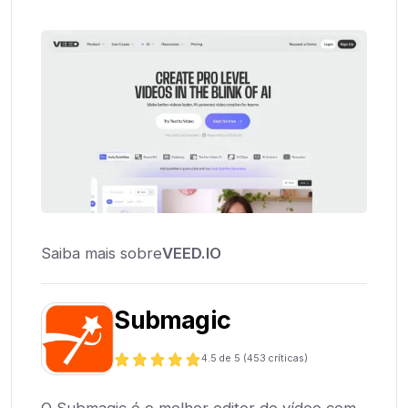
Saiba mais sobre
VEED.IO
Submagic
4.5
de 5 (
453
críticas)