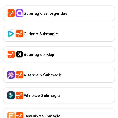
Submagic vs. Legendas
Clideo x Submagic
Submagic x Klap
Vizard.ai x Submagic
Filmora x Submagic
FlexClip x Submagic