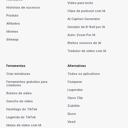
Vídeo para texto
Histórias de sucesso
Clipe de podcast com IA
Produto
AI Caption Generator
Afiliados
Gerador de B-Roll por IA
Idiomas
Auto-Zoom Por IA
Sitemap
Efeitos sonoros de AI
Tradutor de vídeo com IA
Ferramentas
Alternativas
Criar miniaturas
Todos os aplicativos
Ferramentas gratuitas para
Comparar
criadores
Legendas
Roteiro de vídeo
Opus Clip
Gancho do vídeo
Zubtitle
Hashtags do TikTok
Quso
Legenda do TikTok
Veed
Ideias de vídeo com IA