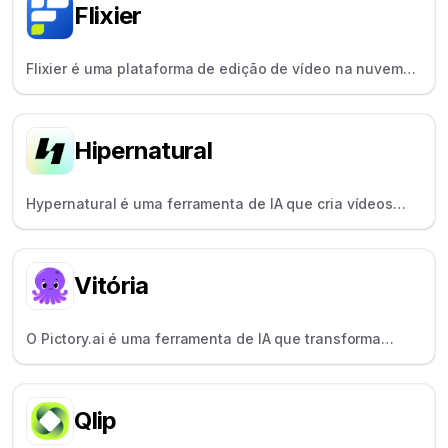
Flixier
Flixier é uma plataforma de edição de vídeo na nuvem
para equipes remotas, facilitando o trabalho em equipe
em tempo real.
Hipernatural
Hypernatural é uma ferramenta de IA que cria vídeos
animados usando vozes e avatares de IA, projetada
para profissionais de marketing e educadores.
Vitória
O Pictory.ai é uma ferramenta de IA que transforma
scripts ou vídeos longos em clipes curtos e de marca -
perfeitos para a reutilização de conteúdo.
Qlip