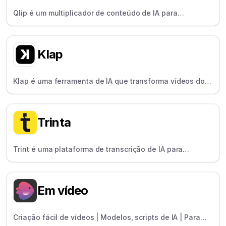
Qlip é um multiplicador de conteúdo de IA para
podcasters e criadores que usa IA para identificar e
extrair automaticamente destaques de vídeos longos.
Klap
Klap é uma ferramenta de IA que transforma vídeos do
YouTube em TikToks encontrando as "partes
interessantes" — perfeita para YouTubers e podcasters.
Trinta
Trint é uma plataforma de transcrição de IA para
jornalistas e pesquisadores que converte áudio e vídeo
em texto pesquisável e editável.
Em vídeo
Criação fácil de vídeos | Modelos, scripts de IA | Para