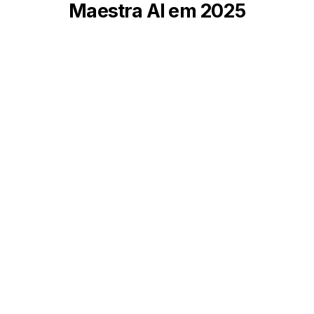
Maestra AI em 2025
Descrição
Lontra.ai
Murf.ai
HeyGen
Vagalumes.ai
MeetGeek.ai
VEED
Riverside.fm
Síntese