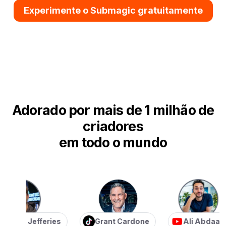
Experimente o Submagic gratuitamente
Adorado por mais de 1 milhão de
criadores
em todo o mundo
an Jefferies
Grant Cardone
Ali Abdaal