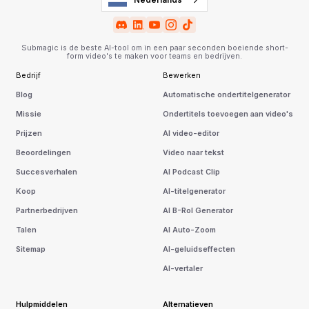
Submagic is de beste AI-tool om in een paar seconden boeiende short-
form video's te maken voor teams en bedrijven.
Bedrijf
Bewerken
Blog
Automatische ondertitelgenerator
Missie
Ondertitels toevoegen aan video's
Prijzen
AI video-editor
Beoordelingen
Video naar tekst
Succesverhalen
AI Podcast Clip
Koop
AI-titelgenerator
Partnerbedrijven
AI B-Rol Generator
Talen
AI Auto-Zoom
Sitemap
AI-geluidseffecten
AI-vertaler
Hulpmiddelen
Alternatieven