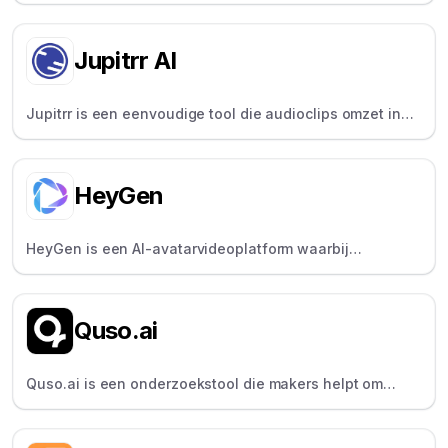
dan 100 talen toe aan elke video en maak binnen enkele
minuten viral .
Jupitrr AI
Jupitrr is een eenvoudige tool die audioclips omzet in
deelbare video's met bijschriften voor sociale media.
HeyGen
HeyGen is een AI-avatarvideoplatform waarbij
gebruikers een script typen om een video te krijgen,
ideaal voor marketeers en trainers.
Quso.ai
Quso.ai is een onderzoekstool die makers helpt om
YouTube-video's direct om te zetten in notities,
samenvattingen en ideeën.