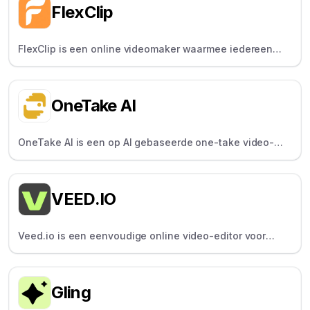
FlexClip
FlexClip is een online videomaker waarmee iedereen
video's kan maken met sjablonen, voorraadassets en
eenvoudige bewerkingstools.
OneTake AI
OneTake AI is een op AI gebaseerde one-take video-
editor voor cursusmakers die automatisch stiltes
verwijdert en ondertitels toevoegt.
VEED.IO
Veed.io is een eenvoudige online video-editor voor
makers om snel inhoud te bewerken en van bijschriften
te voorzien.
Gling