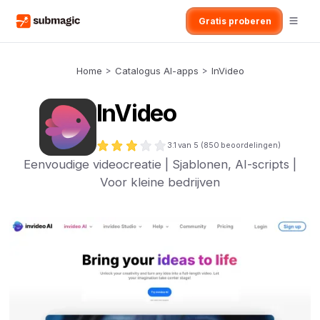
Gratis proberen
Home
>
Catalogus AI-apps
>
InVideo
InVideo
3.1
van 5 (
850
beoordelingen)
Eenvoudige videocreatie | Sjablonen, AI-scripts |
Voor kleine bedrijven