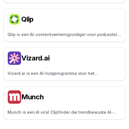
lokale, heldere audio/video biedt: perfect voor
podcasters en interviewers.
Qlip
Qlip is een AI-contentvermenigvuldiger voor podcasters
en makers die AI gebruikt om automatisch hoogtepunten
uit lange video's te herkennen en te extraheren.
Vizard.ai
Vizard.ai is een AI-hulpprogramma voor het
hergebruiken van video's dat lange video's automatisch
verandert in korte, deelbare clips.
Munch
Munch is een AI viral Clipfinder die trendbewuste AI-
clips genereert: perfect voor social media managers.