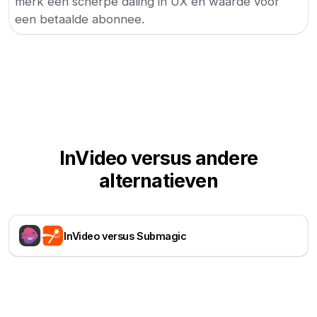
merk een scherpe daling in UX en waarde voor
een betaalde abonnee.
InVideo versus andere
alternatieven
InVideo versus Submagic