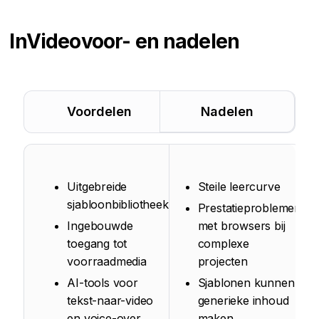
InVideo
voor- en nadelen
Voordelen
Nadelen
Uitgebreide
Steile leercurve
sjabloonbibliotheek
Prestatieproblemen
Ingebouwde
met browsers bij
toegang tot
complexe
voorraadmedia
projecten
AI-tools voor
Sjablonen kunnen
tekst-naar-video
generieke inhoud
en voice-over
maken