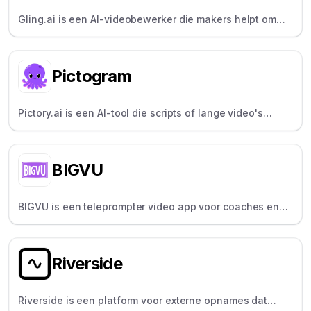
Gling.ai is een AI-videobewerker die makers helpt om
stiltes en fouten snel uit sprekende video's te halen.
Pictogram
Pictory.ai is een AI-tool die scripts of lange video's
omzet in korte, merkgebonden clips - perfect om
content opnieuw te gebruiken.
BIGVU
BIGVU is een teleprompter video app voor coaches en
docenten, uitgerust met functies voor scripts,
bijschriften en branding.
Riverside
Riverside is een platform voor externe opnames dat