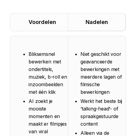
Voordelen
Nadelen
Bliksemsnel
Niet geschikt voor
bewerken met
geavanceerde
ondertitels,
bewerkingen met
muziek, b-roll en
meerdere lagen of
inzoombeelden
filmische
met één klik
bewerkingen
AI zoekt je
Werkt het beste bij
mooiste
‘talking-head’- of
momenten en
spraakgestuurde
maakt er filmpjes
content
van viral
Alleen via de