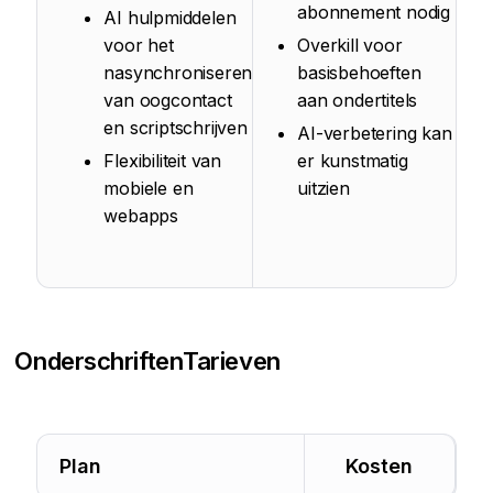
abonnement nodig
AI hulpmiddelen
voor het
Overkill voor
nasynchroniseren
basisbehoeften
van oogcontact
aan ondertitels
en scriptschrijven
AI-verbetering kan
Flexibiliteit van
er kunstmatig
mobiele en
uitzien
webapps
Onderschriften
Tarieven
Plan
Kosten