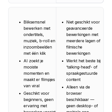
Bliksemsnel
Niet geschikt voor
bewerken met
geavanceerde
ondertitels,
bewerkingen met
muziek, b-roll en
meerdere lagen of
inzoombeelden
filmische
met één klik
bewerkingen
AI zoekt je
Werkt het beste bij
mooiste
‘talking-head’- of
momenten en
spraakgestuurde
maakt er filmpjes
content
van viral
Alleen via de
Geschikt voor
browser
beginners, geen
beschikbaar —
ervaring met
geen desktop- of