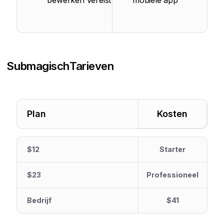
bewerken vereist
mobiele app
Submagisch
Tarieven
Plan
Kosten
$12
Starter
$23
Professioneel
Bedrijf
$41