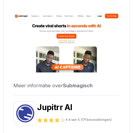
Meer informatie over
Submagisch
Jupitrr AI
4.4
van 5 (
171
beoordelingen)