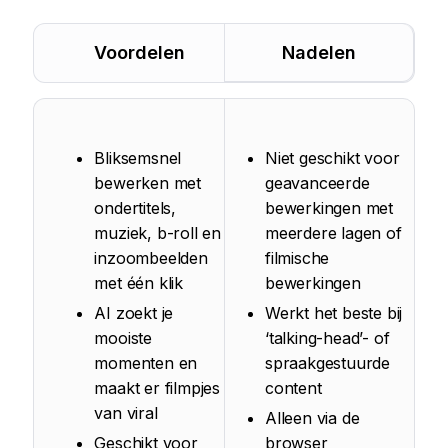
Voordelen
Nadelen
Bliksemsnel
Niet geschikt voor
bewerken met
geavanceerde
ondertitels,
bewerkingen met
muziek, b-roll en
meerdere lagen of
inzoombeelden
filmische
met één klik
bewerkingen
AI zoekt je
Werkt het beste bij
mooiste
‘talking-head’- of
momenten en
spraakgestuurde
maakt er filmpjes
content
van viral
Alleen via de
Geschikt voor
browser