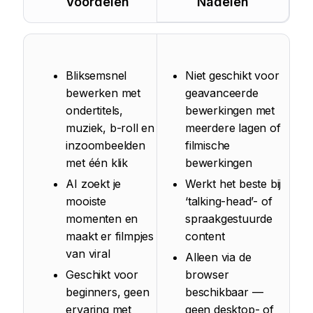
Voordelen
Nadelen
Bliksemsnel
Niet geschikt voor
bewerken met
geavanceerde
ondertitels,
bewerkingen met
muziek, b-roll en
meerdere lagen of
inzoombeelden
filmische
met één klik
bewerkingen
AI zoekt je
Werkt het beste bij
mooiste
‘talking-head’- of
momenten en
spraakgestuurde
maakt er filmpjes
content
van viral
Alleen via de
Geschikt voor
browser
beginners, geen
beschikbaar —
ervaring met
geen desktop- of