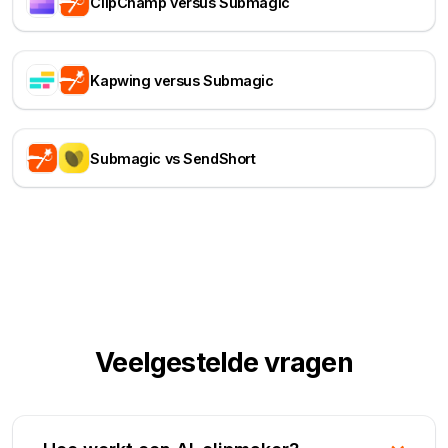
ClipChamp versus Submagic
Kapwing versus Submagic
Submagic vs SendShort
Veelgestelde vragen