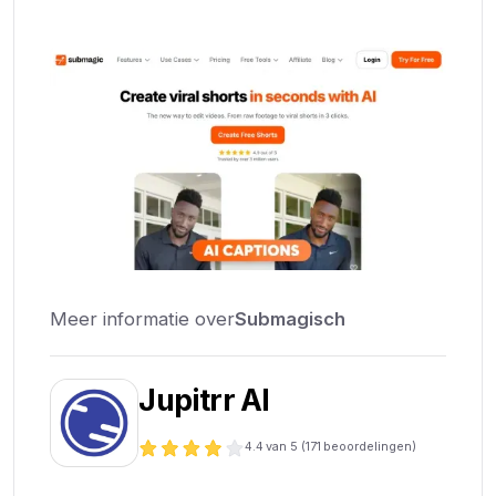
Meer informatie over
Submagisch
Jupitrr AI
4.4
van 5 (
171
beoordelingen)