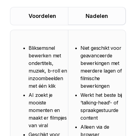
Voordelen
Nadelen
Bliksemsnel
Niet geschikt voor
bewerken met
geavanceerde
ondertitels,
bewerkingen met
muziek, b-roll en
meerdere lagen of
inzoombeelden
filmische
met één klik
bewerkingen
AI zoekt je
Werkt het beste bij
mooiste
‘talking-head’- of
momenten en
spraakgestuurde
maakt er filmpjes
content
van viral
Alleen via de
Geschikt voor
browser