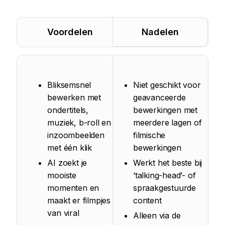
Voordelen
Nadelen
Bliksemsnel
Niet geschikt voor
bewerken met
geavanceerde
ondertitels,
bewerkingen met
muziek, b-roll en
meerdere lagen of
inzoombeelden
filmische
met één klik
bewerkingen
AI zoekt je
Werkt het beste bij
mooiste
‘talking-head’- of
momenten en
spraakgestuurde
maakt er filmpjes
content
van viral
Alleen via de