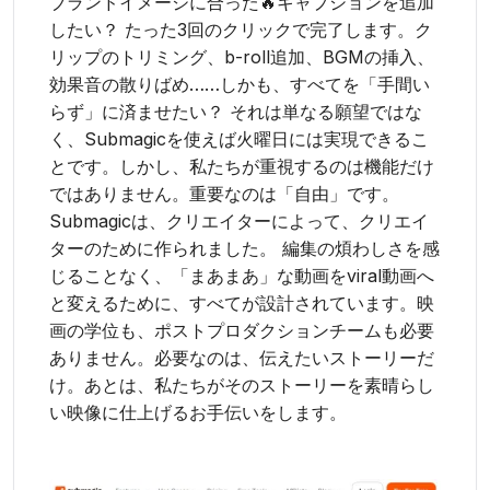
ブランドイメージに合った🔥キャプションを追加
したい？ たった3回のクリックで完了します。ク
リップのトリミング、b-roll追加、BGMの挿入、
効果音の散りばめ……しかも、すべてを「手間い
らず」に済ませたい？ それは単なる願望ではな
く、Submagicを使えば火曜日には実現できるこ
とです。しかし、私たちが重視するのは機能だけ
ではありません。重要なのは「自由」です。
Submagicは、クリエイターによって、クリエイ
ターのために作られました。 編集の煩わしさを感
じることなく、「まあまあ」な動画をviral動画へ
と変えるために、すべてが設計されています。映
画の学位も、ポストプロダクションチームも必要
ありません。必要なのは、伝えたいストーリーだ
け。あとは、私たちがそのストーリーを素晴らし
い映像に仕上げるお手伝いをします。