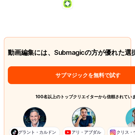
動画編集には、Submagicの方が優れた
サブマジックを無料で試す
100名以上のトップクリエイターから信頼されてい
グラント・カルドン
アリ・アブダル
クリス・