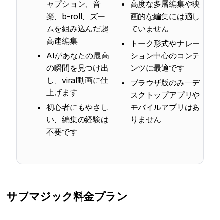
ャプション、音
高度な多層編集や映
楽、b-roll、ズー
画的な編集には適し
ムを組み込んだ超
ていません
高速編集
トーク形式やナレー
AIがあなたの最高
ション中心のコンテ
の瞬間を見つけ出
ンツに最適です
し、viral動画に仕
ブラウザ版のみ—デ
上げます
スクトップアプリや
初心者にもやさし
モバイルアプリはあ
い、編集の経験は
りません
不要です
サブマジック
料金プラン