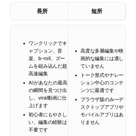
長所
短所
ワンクリックでキ
ャプション、音
高度な多層編集や映
楽、b-roll、ズー
画的な編集には適し
ムを組み込んだ超
ていません
高速編集
トーク形式やナレー
AIがあなたの最高
ション中心のコンテ
の瞬間を見つけ出
ンツに最適です
し、viral動画に仕
ブラウザ版のみ—デ
上げます
スクトップアプリや
初心者にもやさし
モバイルアプリはあ
い、編集の経験は
りません
不要です