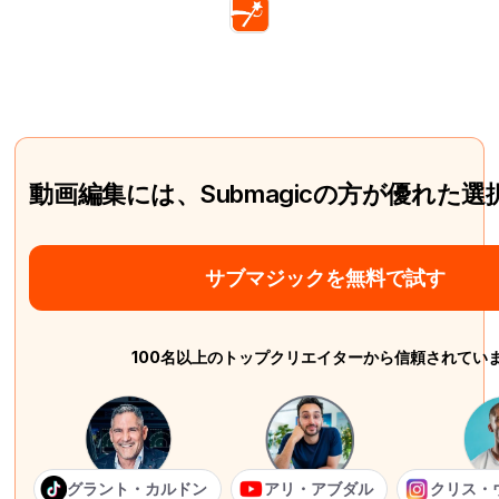
動画編集には、Submagicの方が優れた
サブマジックを無料で試す
100名以上のトップクリエイターから信頼されてい
グラント・カルドン
アリ・アブダル
クリス・