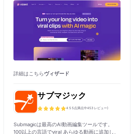
詳細はこちら
ヴィザード
サブマジック
4.5
5点満点中
453
レビュー)
Submagicは最高のAI動画編集ツールです。
100以上の言語でviral あらゆる動画に追加し、