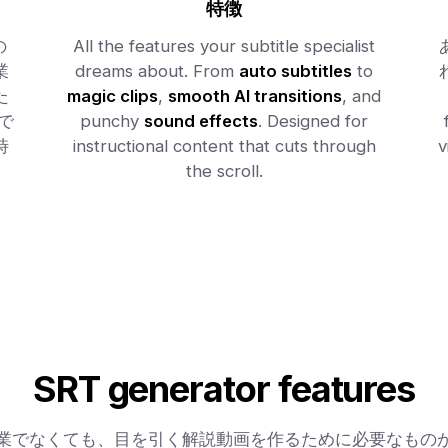
特徴
の
All the features your subtitle specialist
業
dreams about. From
auto subtitles
to
た
magic clips
,
smooth AI transitions
, and
で
punchy
sound effects
. Designed for
時
instructional content that cuts through
。
the scroll.
SRT generator features
業でなくても、目を引く解説動画を作るために必要なもの