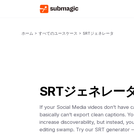
ホーム
>
すべてのユースケース
>
SRTジェネレータ
SRTジェネレー
If your Social Media videos don’t have c
basically can’t export clean captions. Yo
increase discoverability, but instead, you
editing swamp. Try our SRT generator 