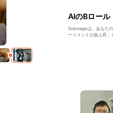
AIのBロール
Submagicは、あ
ージメントの急上昇」と言