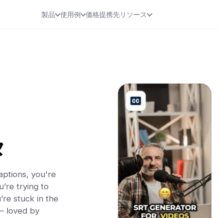
製品
使用例
価格
提携先
リソース
タ
aptions, you're
u’re trying to
’re stuck in the
— loved by