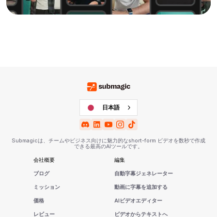
日本語
Submagicは、チームやビジネス向けに魅力的なshort-form ビデオを数秒で作成
できる最高のAIツールです。
会社概要
編集
ブログ
自動字幕ジェネレーター
ミッション
動画に字幕を追加する
価格
AIビデオエディター
レビュー
ビデオからテキストへ