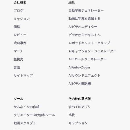
会社概要
編集
ブログ
自動字幕ジェネレーター
ミッション
動画に字幕を追加する
価格
AIビデオエディター
レビュー
ビデオからテキストへ
成功事例
AIポッドキャスト・クリップ
マーチ
AIキャプション・ジェネレーター
提携先
AI Bロールジェネレーター
言語
AIAuto-Zoom
サイトマップ
AIサウンドエフェクト
AIビデオ翻訳機
ツール
その他の選択肢
サムネイルの作成
すべてのアプリ
クリエイター向け無料ツール
比較
動画スクリプト
キャプション