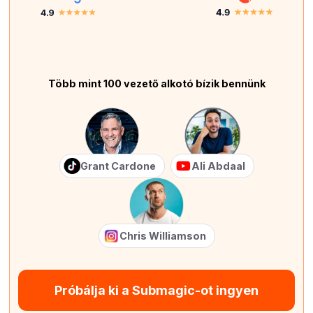
Több mint 100 vezető alkotó bízik bennünk
Grant Cardone
Ali Abdaal
Chris Williamson
Próbálja ki a Submagic-ot ingyen