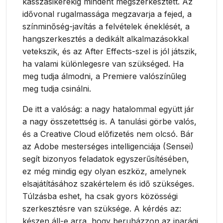
kasszasikerekig mindent megszerkesztett. Az
idővonal rugalmassága megzavarja a fejed, a
színminőség-javítás a felvételek éneklését, a
hangszerkesztés a dedikált alkalmazásokkal
vetekszik, és az After Effects-szel is jól játszik,
ha valami különlegesre van szükséged. Ha
meg tudja álmodni, a Premiere valószínűleg
meg tudja csinálni.
De itt a valóság: a nagy hatalommal együtt jár
a nagy összetettség is. A tanulási görbe valós,
és a Creative Cloud előfizetés nem olcsó. Bár
az Adobe mesterséges intelligenciája (Sensei)
segít bizonyos feladatok egyszerűsítésében,
ez még mindig egy olyan eszköz, amelynek
elsajátításához szakértelem és idő szükséges.
Túlzásba eshet, ha csak gyors közösségi
szerkesztésre van szüksége. A kérdés az:
készen áll-e arra, hogy beruházzon az iparági