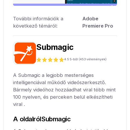
További információk a
Adobe
következő témáról:
Premiere Pro
Submagic
4.5
5-ből (
453
vélemények)
A Submagic a legjobb mesterséges
intelligenciával működő videószerkesztő.
Bármely videóhoz hozzáadhat viral több mint
100 nyelven, és perceken belül elkészítheti
viral .
A oldalról
Submagic