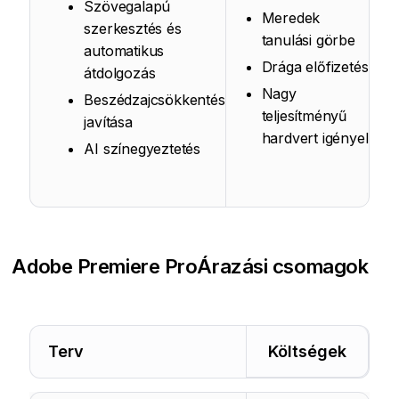
Szövegalapú
Meredek
szerkesztés és
tanulási görbe
automatikus
Drága előfizetés
átdolgozás
Nagy
Beszédzajcsökkentés
teljesítményű
javítása
hardvert igényel
AI színegyeztetés
Adobe Premiere Pro
Árazási csomagok
Terv
Költségek