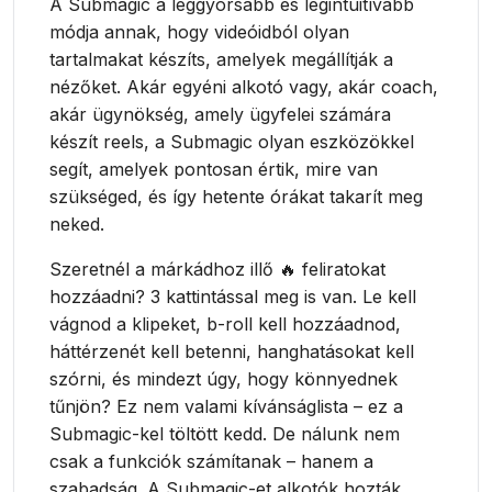
A Submagic a leggyorsabb és legintuitívabb
módja annak, hogy videóidból olyan
tartalmakat készíts, amelyek megállítják a
nézőket. Akár egyéni alkotó vagy, akár coach,
akár ügynökség, amely ügyfelei számára
készít reels, a Submagic olyan eszközökkel
segít, amelyek pontosan értik, mire van
szükséged, és így hetente órákat takarít meg
neked.
Szeretnél a márkádhoz illő 🔥 feliratokat
hozzáadni? 3 kattintással meg is van. Le kell
vágnod a klipeket, b-roll kell hozzáadnod,
háttérzenét kell betenni, hanghatásokat kell
szórni, és mindezt úgy, hogy könnyednek
tűnjön? Ez nem valami kívánságlista – ez a
Submagic-kel töltött kedd. De nálunk nem
csak a funkciók számítanak – hanem a
szabadság. A Submagic-et alkotók hozták