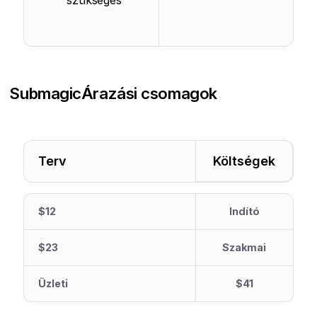
szükséges
Submagic
Árazási csomagok
Terv
Költségek
$12
Indító
$23
Szakmai
Üzleti
$41