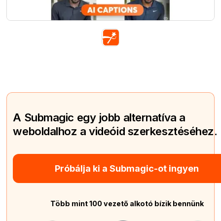
A Submagic egy jobb alternatíva a
weboldalhoz a videóid szerkesztéséhez.
Próbálja ki a Submagic-ot ingyen
Több mint 100 vezető alkotó bízik bennünk