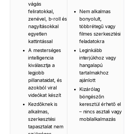
vágás
feliratokkal,
Nem alkalmas
zenével, b-roll és
bonyolult,
nagyításokkal
többrétegű vagy
egyetlen
filmes szerkesztési
kattintással
feladatokra
A mesterséges
Leginkább
intelligencia
interjúkhoz vagy
kiválasztja a
hangalapú
legjobb
tartalmakhoz
pillanataidat, és
ajánlott
azokból viral
Kizárólag
videókat készít
böngészőn
Kezdőknek is
keresztül érhető el
alkalmas,
– nincs asztali vagy
szerkesztési
mobilalkalmazás
tapasztalat nem