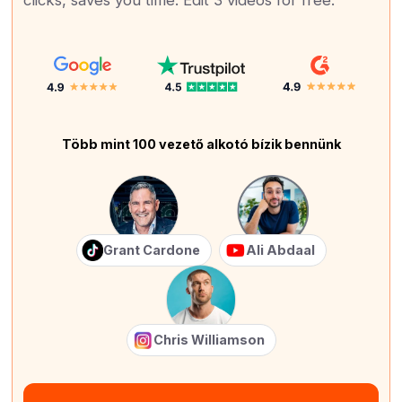
clicks, saves you time. Edit 3 videos for free.
Több mint 100 vezető alkotó bízik bennünk
Grant Cardone
Ali Abdaal
Chris Williamson