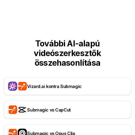
További AI-alapú
videószerkesztők
összehasonlítása
Vizard.ai kontra Submagic
Submagic vs CapCut
Submagic vs Opus Clip