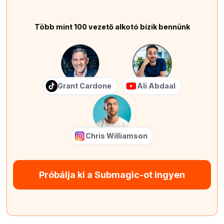
Több mint 100 vezető alkotó bízik bennünk
Grant Cardone
Ali Abdaal
Chris Williamson
Próbálja ki a Submagic-ot ingyen