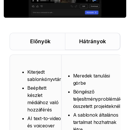
Előnyök
Hátrányok
Kiterjedt
Meredek tanulási
sablonkönyvtár
görbe
Beépített
Böngésző
készlet
teljesítményproblémák
médiához való
összetett projekteknél
hozzáférés
A sablonok általános
AI text-to-video
tartalmat hozhatnak
és voiceover
létre