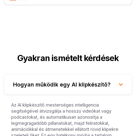
Gyakran ismételt kérdések
Hogyan működik egy AI klipkészítő?
Az AI klipkészítő mesterséges intelligencia
segítségével átvizsgálja a hosszú videókat vagy
podcastokat, és automatikusan azonosítja a
legmegragadóbb pillanatokat, majd feliratokkal,
animációkkal és átmenetekkel ellátott rövid klipekre
szeleteli őket. Ez egy hatékony módja a tartalom