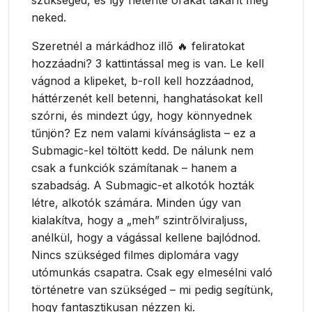
szükséged, és így hetente órákat takarít meg
neked.
Szeretnél a márkádhoz illő 🔥 feliratokat
hozzáadni? 3 kattintással meg is van. Le kell
vágnod a klipeket, b-roll kell hozzáadnod,
háttérzenét kell betenni, hanghatásokat kell
szórni, és mindezt úgy, hogy könnyednek
tűnjön? Ez nem valami kívánságlista – ez a
Submagic-kel töltött kedd. De nálunk nem
csak a funkciók számítanak – hanem a
szabadság. A Submagic-et alkotók hozták
létre, alkotók számára. Minden úgy van
kialakítva, hogy a „meh” szintrőlviraljuss,
anélkül, hogy a vágással kellene bajlódnod.
Nincs szükséged filmes diplomára vagy
utómunkás csapatra. Csak egy elmesélni való
történetre van szükséged – mi pedig segítünk,
hogy fantasztikusan nézzen ki.