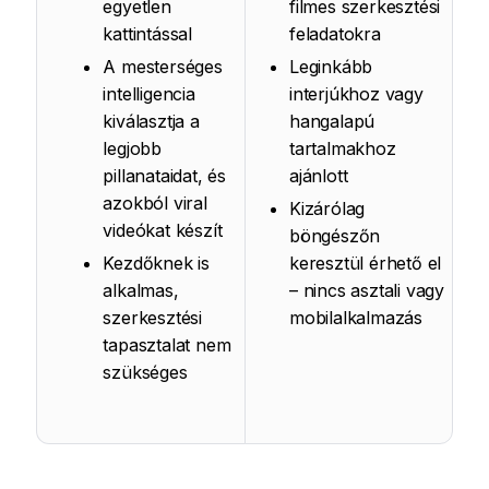
egyetlen
filmes szerkesztési
kattintással
feladatokra
A mesterséges
Leginkább
intelligencia
interjúkhoz vagy
kiválasztja a
hangalapú
legjobb
tartalmakhoz
pillanataidat, és
ajánlott
azokból viral
Kizárólag
videókat készít
böngészőn
Kezdőknek is
keresztül érhető el
alkalmas,
– nincs asztali vagy
szerkesztési
mobilalkalmazás
tapasztalat nem
szükséges