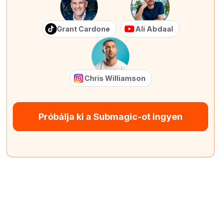
Grant Cardone
Ali Abdaal
Chris Williamson
Próbálja ki a Submagic-ot ingyen