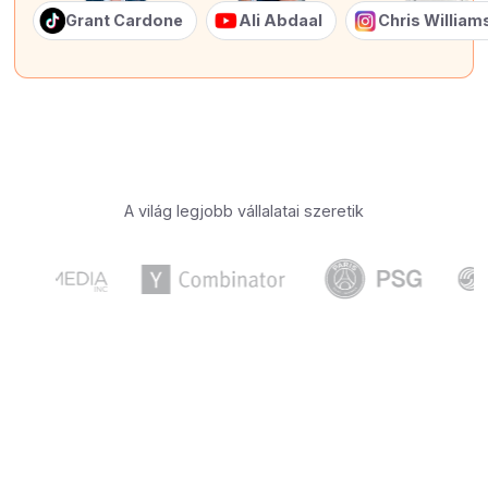
Grant Cardone
Ali Abdaal
Chris Willia
A világ legjobb vállalatai szeretik