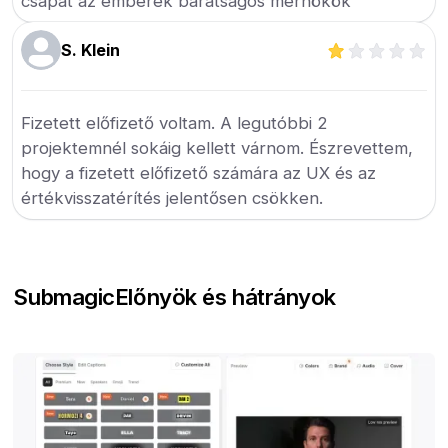
csapat az emberek barátságos mérnökök
S. Klein
Fizetett előfizető voltam. A legutóbbi 2
projektemnél sokáig kellett várnom. Észrevettem,
hogy a fizetett előfizető számára az UX és az
értékvisszatérítés jelentősen csökken.
Submagic
Előnyök és hátrányok