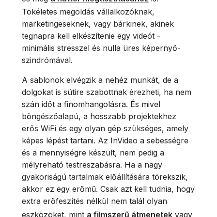
Tökéletes megoldás vállalkozóknak,
marketingeseknek, vagy bárkinek, akinek
tegnapra kell elkészítenie egy videót -
minimális stresszel és nulla üres képernyő-
szindrómával.
A sablonok elvégzik a nehéz munkát, de a
dolgokat is sütire szabottnak érezheti, ha nem
szán időt a finomhangolásra. És mivel
böngészőalapú, a hosszabb projektekhez
erős WiFi és egy olyan gép szükséges, amely
képes lépést tartani. Az InVideo a sebességre
és a mennyiségre készült, nem pedig a
mélyreható testreszabásra. Ha a nagy
gyakoriságú tartalmak előállítására törekszik,
akkor ez egy erőmű. Csak azt kell tudnia, hogy
extra erőfeszítés nélkül nem talál olyan
eszközöket, mint
a filmszerű átmenetek
vagy