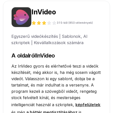
InVideo
3.1
5-ből (
850
vélemények)
Egyszerű videókészítés | Sablonok, AI
szkriptek | Kisvállalkozások számára
A oldalról
InVideo
Az InVideo gyors és elérhetővé teszi a videók
készítését, még akkor is, ha még sosem vágott
videót. Válasszon ki egy sablont, dobja be a
tartalmat, és már indulhat is a versenyre. A
program kezeli a szövegből videót, rengeteg
stock felvételt kínál, és mesterséges
intelligenciát használ a szkriptek,
képfelületek
és még
a háttér megtisztításához
is.