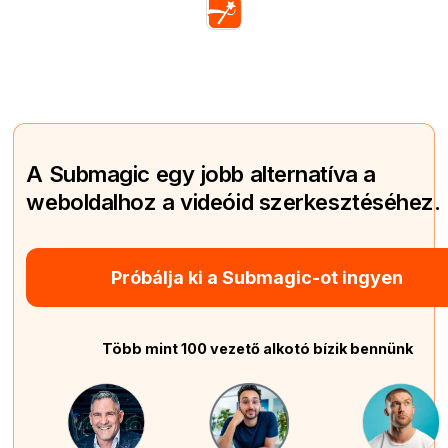
A Submagic egy jobb alternatíva a
weboldalhoz a videóid szerkesztéséhez.
Próbálja ki a Submagic-ot ingyen
Több mint 100 vezető alkotó bízik bennünk