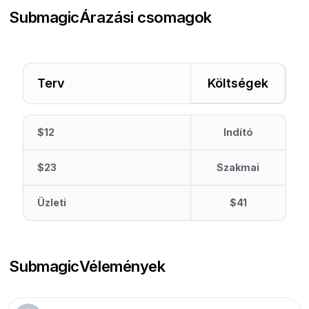
Submagic
Árazási csomagok
Terv
Költségek
$12
Indító
$23
Szakmai
Üzleti
$41
Submagic
Vélemények