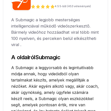
4.5
5-ből (
453
vélemények)
A Submagic a legjobb mesterséges
intelligenciával működő videószerkesztő.
Bármely videóhoz hozzáadhat viral több mint
100 nyelven, és perceken belül elkészítheti
viral .
A oldalról
Submagic
A Submagic a leggyorsabb és legintuitívabb
módja annak, hogy videóidból olyan
tartalmakat készíts, amelyek megállítják a
nézőket. Akár egyéni alkotó vagy, akár coach,
akár ügynökség, amely ügyfelei számára
készít reels, a Submagic olyan eszközökkel
segít, amelyek pontosan értik, mire van