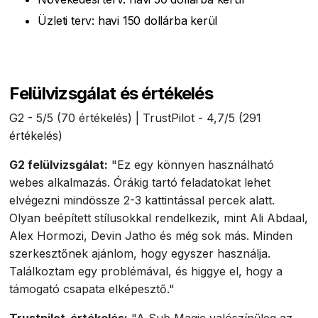
Üzleti terv: havi 150 dollárba kerül
Felülvizsgálat és értékelés
G2 - 5/5 (70 értékelés) | TrustPilot - 4,7/5 (291
értékelés)
G2 felülvizsgálat:
"Ez egy könnyen használható
webes alkalmazás. Órákig tartó feladatokat lehet
elvégezni mindössze 2-3 kattintással percek alatt.
Olyan beépített stílusokkal rendelkezik, mint Ali Abdaal,
Alex Hormozi, Devin Jatho és még sok más. Minden
szerkesztőnek ajánlom, hogy egyszer használja.
Találkoztam egy problémával, és higgye el, hogy a
támogató csapata elképesztő."
Trustpilot-értékelés:
"A Sub Magic valószínűleg az