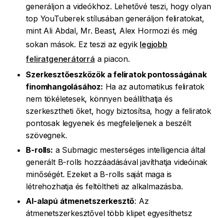
generáljon a videókhoz. Lehetővé teszi, hogy olyan
top YouTuberek stílusában generáljon feliratokat,
mint Ali Abdal, Mr. Beast, Alex Hormozi és még
sokan mások. Ez teszi az egyik
legjobb
feliratgenerátorrá
a piacon.
Szerkesztőeszközök a feliratok pontosságának
finomhangolásához:
Ha az automatikus feliratok
nem tökéletesek, könnyen beállíthatja és
szerkesztheti őket, hogy biztosítsa, hogy a feliratok
pontosak legyenek és megfeleljenek a beszélt
szövegnek.
B-rolls:
a Submagic mesterséges intelligencia által
generált B-rolls hozzáadásával javíthatja videóinak
minőségét. Ezeket a B-rolls saját maga is
létrehozhatja és feltöltheti az alkalmazásba.
AI-alapú átmenetszerkesztő
: Az
átmenetszerkesztővel több klipet egyesíthetsz