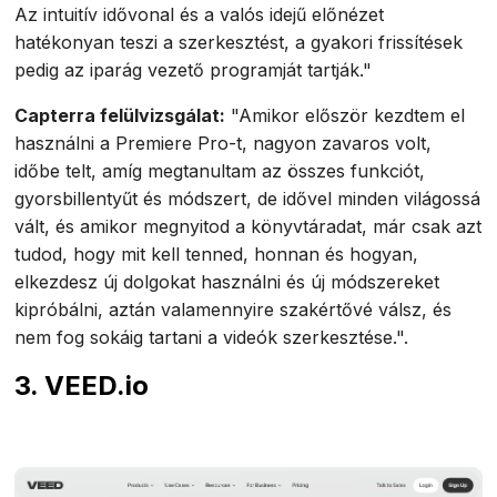
Az intuitív idővonal és a valós idejű előnézet
hatékonyan teszi a szerkesztést, a gyakori frissítések
pedig az iparág vezető programját tartják."
Capterra felülvizsgálat:
"Amikor először kezdtem el
használni a Premiere Pro-t, nagyon zavaros volt,
időbe telt, amíg megtanultam az összes funkciót,
gyorsbillentyűt és módszert, de idővel minden világossá
vált, és amikor megnyitod a könyvtáradat, már csak azt
tudod, hogy mit kell tenned, honnan és hogyan,
elkezdesz új dolgokat használni és új módszereket
kipróbálni, aztán valamennyire szakértővé válsz, és
nem fog sokáig tartani a videók szerkesztése.".
3. VEED.io