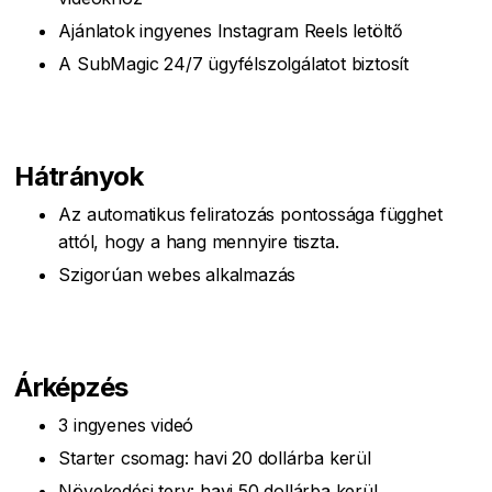
Ajánlatok ingyenes Instagram Reels letöltő
A SubMagic 24/7 ügyfélszolgálatot biztosít
Hátrányok
Az automatikus feliratozás pontossága függhet
attól, hogy a hang mennyire tiszta.
Szigorúan webes alkalmazás
Árképzés
3 ingyenes videó
Starter csomag: havi 20 dollárba kerül
Növekedési terv: havi 50 dollárba kerül