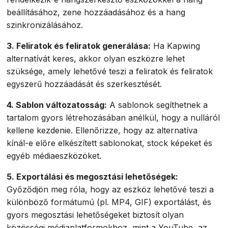
beállításához, zene hozzáadásához és a hang
szinkronizálásához.
3. Feliratok és feliratok generálása:
Ha Kapwing
alternatívát keres, akkor olyan eszközre lehet
szüksége, amely lehetővé teszi a feliratok és feliratok
egyszerű hozzáadását és szerkesztését.
4. Sablon változatosság:
A sablonok segíthetnek a
tartalom gyors létrehozásában anélkül, hogy a nulláról
kellene kezdenie. Ellenőrizze, hogy az alternatíva
kínál-e előre elkészített sablonokat, stock képeket és
egyéb médiaeszközöket.
5. Exportálási és megosztási lehetőségek:
Győződjön meg róla, hogy az eszköz lehetővé teszi a
különböző formátumú (pl. MP4, GIF) exportálást, és
gyors megosztási lehetőségeket biztosít olyan
közösségi médiaplatformokhoz, mint a YouTube, az