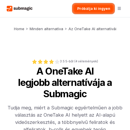
Próbálja ki ingyen
Home
>
Minden alternatíva
>
Az OneTake AI alternatívái
3.5
5-ből (
4
vélemények)
A OneTake AI
legjobb alternatívája a
Submagic
Tudja meg, miért a Submagic egyértelműen a jobb
választás az OneTake AI helyett az AI-alapú
videószerkesztés, a többnyelvű feliratok és
alfeliratok, b-rolls és egyebek terén.