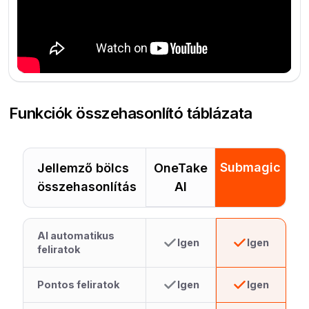
Funkciók összehasonlító táblázata
Submagic
Jellemző bölcs
OneTake
összehasonlítás
AI
AI automatikus
Igen
Igen
feliratok
Pontos feliratok
Igen
Igen