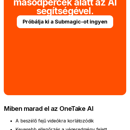
másodpercek alatt az AI
segítségével.
Próbálja ki a Submagic-ot ingyen
Miben marad el az OneTake AI
A beszélő fejű videókra korlátozódik
Kevesebb ellenőrzés a végeredmény felett