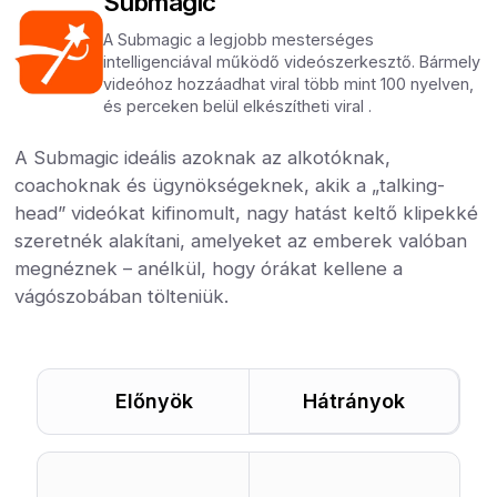
Submagic
A Submagic a legjobb mesterséges
intelligenciával működő videószerkesztő. Bármely
videóhoz hozzáadhat viral több mint 100 nyelven,
és perceken belül elkészítheti viral .
A Submagic ideális azoknak az alkotóknak,
coachoknak és ügynökségeknek, akik a „talking-
head” videókat kifinomult, nagy hatást keltő klipekké
szeretnék alakítani, amelyeket az emberek valóban
megnéznek – anélkül, hogy órákat kellene a
vágószobában tölteniük.
Előnyök
Hátrányok