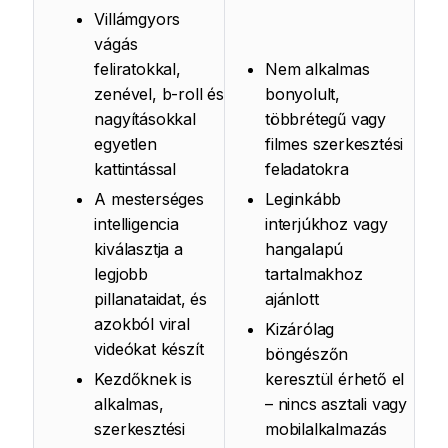
Villámgyors
vágás
feliratokkal,
Nem alkalmas
zenével, b-roll és
bonyolult,
nagyításokkal
többrétegű vagy
egyetlen
filmes szerkesztési
kattintással
feladatokra
A mesterséges
Leginkább
intelligencia
interjúkhoz vagy
kiválasztja a
hangalapú
legjobb
tartalmakhoz
pillanataidat, és
ajánlott
azokból viral
Kizárólag
videókat készít
böngészőn
Kezdőknek is
keresztül érhető el
alkalmas,
– nincs asztali vagy
szerkesztési
mobilalkalmazás