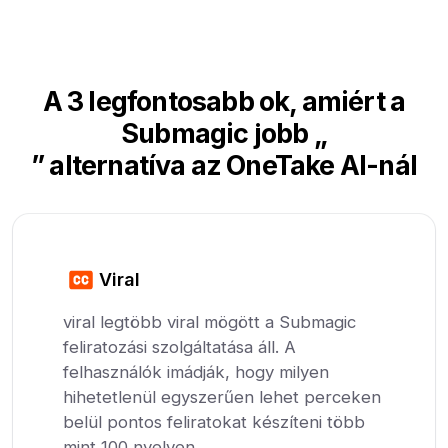
A 3 legfontosabb ok, amiért a
Submagic jobb „
” alternatíva az OneTake AI-nál
Viral
viral legtöbb viral mögött a Submagic
feliratozási szolgáltatása áll. A
felhasználók imádják, hogy milyen
hihetetlenül egyszerűen lehet perceken
belül pontos feliratokat készíteni több
mint 100 nyelven.