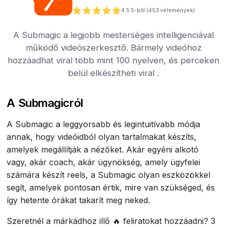
4.5
5-ből (
453
vélemények)
A Submagic a legjobb mesterséges intelligenciával
működő videószerkesztő. Bármely videóhoz
hozzáadhat viral több mint 100 nyelven, és perceken
belül elkészítheti viral .
A Submagicról
A Submagic a leggyorsabb és legintuitívabb módja
annak, hogy videóidból olyan tartalmakat készíts,
amelyek megállítják a nézőket. Akár egyéni alkotó
vagy, akár coach, akár ügynökség, amely ügyfelei
számára készít reels, a Submagic olyan eszközökkel
segít, amelyek pontosan értik, mire van szükséged, és
így hetente órákat takarít meg neked.
Szeretnél a márkádhoz illő 🔥 feliratokat hozzáadni? 3