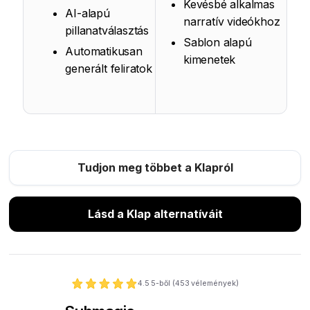
Kevésbé alkalmas
AI-alapú
narratív videókhoz
pillanatválasztás
Sablon alapú
Automatikusan
kimenetek
generált feliratok
Tudjon meg többet a Klapról
Lásd a Klap alternatíváit
4.5
5-ből (
453
vélemények)