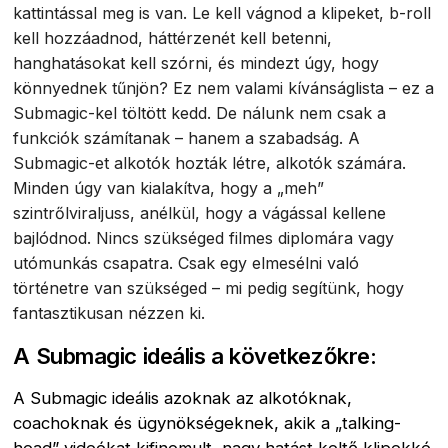
kattintással meg is van. Le kell vágnod a klipeket, b-roll
kell hozzáadnod, háttérzenét kell betenni,
hanghatásokat kell szórni, és mindezt úgy, hogy
könnyednek tűnjön? Ez nem valami kívánságlista – ez a
Submagic-kel töltött kedd. De nálunk nem csak a
funkciók számítanak – hanem a szabadság. A
Submagic-et alkotók hozták létre, alkotók számára.
Minden úgy van kialakítva, hogy a „meh”
szintrőlviraljuss, anélkül, hogy a vágással kellene
bajlódnod. Nincs szükséged filmes diplomára vagy
utómunkás csapatra. Csak egy elmesélni való
történetre van szükséged – mi pedig segítünk, hogy
fantasztikusan nézzen ki.
A Submagic ideális a következőkre:
A Submagic ideális azoknak az alkotóknak,
coachoknak és ügynökségeknek, akik a „talking-