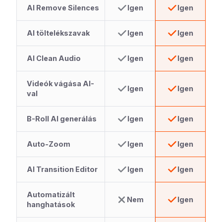
AI Remove Silences
Igen
Igen
AI töltelékszavak
Igen
Igen
AI Clean Audio
Igen
Igen
Videók vágása AI-
Igen
Igen
val
B-Roll AI generálás
Igen
Igen
Auto-Zoom
Igen
Igen
AI Transition Editor
Igen
Igen
Automatizált
Nem
Igen
hanghatások