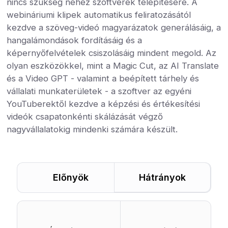
nincs szükség nehéz szoftverek telepítésére. A
webináriumi klipek automatikus feliratozásától
kezdve a szöveg-videó magyarázatok generálásáig, a
hangalámondások fordításáig és a
képernyőfelvételek csiszolásáig mindent megold. Az
olyan eszközökkel, mint a Magic Cut, az AI Translate
és a Video GPT - valamint a beépített tárhely és
vállalati munkaterületek - a szoftver az egyéni
YouTuberektől kezdve a képzési és értékesítési
videók csapatonkénti skálázását végző
nagyvállalatokig mindenki számára készült.
Előnyök
Hátrányok