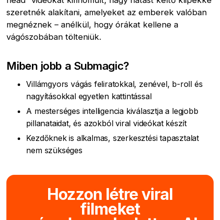
head” videókat kifinomult, nagy hatást keltő klipekké
szeretnék alakítani, amelyeket az emberek valóban
megnéznek – anélkül, hogy órákat kellene a
vágószobában tölteniük.
Miben jobb a Submagic?
Villámgyors vágás feliratokkal, zenével, b-roll és
nagyításokkal egyetlen kattintással
A mesterséges intelligencia kiválasztja a legjobb
pillanataidat, és azokból viral videókat készít
Kezdőknek is alkalmas, szerkesztési tapasztalat
nem szükséges
Hozzon létre viral
filmeket