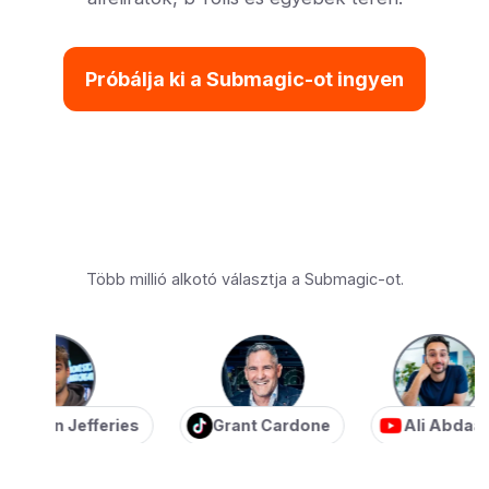
Próbálja ki a Submagic-ot ingyen
Több millió alkotó választja a Submagic-ot.
ian Jefferies
Grant Cardone
Ali Abdaal