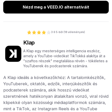
Nézd meg a VEED.IO alternatíváit
3.6
5-ből (
18
vélemények)
Klap
A Klap egy mesterséges intelligencia eszköz,
amely a YouTube-videókat TikTokká alakítja át a
"szaftos részek" megtalálása révén - tökéletes a
YouTuberek és podcasterek számára.
A Klap ideális a következőkhöz: A tartalomkészítők,
YouTuberek, oktatók, edzők, interjúkészítők és
podcasterek számára, akik hosszú videókat
szeretnének hatékonyan átalakítani vonzó, viral rövid
klipekké olyan közösségi médiaplatformok számára,
mint a TikTok, az Instagram Reels és a YouTube