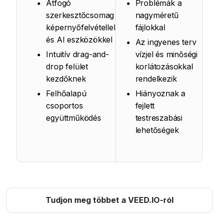
Átfogó
Problémák a
szerkesztőcsomag
nagyméretű
képernyőfelvétellel
fájlokkal
és AI eszközökkel
Az ingyenes terv
Intuitív drag-and-
vízjel és minőségi
drop felület
korlátozásokkal
kezdőknek
rendelkezik
Felhőalapú
Hiányoznak a
csoportos
fejlett
együttműködés
testreszabási
lehetőségek
Tudjon meg többet a VEED.IO-ról