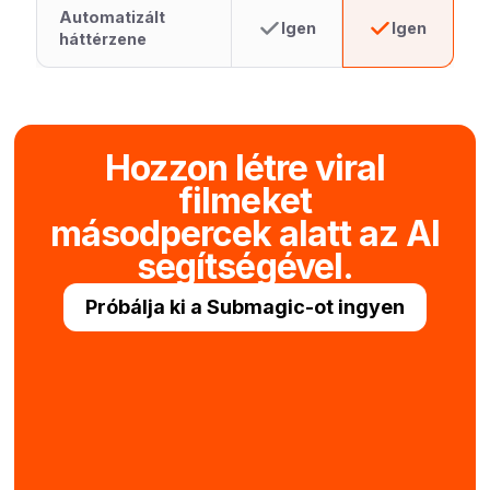
Automatizált
Igen
Igen
háttérzene
Hozzon létre viral
filmeket
másodpercek alatt az AI
segítségével.
Próbálja ki a Submagic-ot ingyen