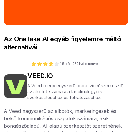
Az OneTake AI egyéb figyelemre méltó
alternatívái
4
5-ből (
2521
vélemények)
VEED.IO
A Veed.io egy egyszerű online videószerkesztő
az alkotók számára a tartalmak gyors
szerkesztéséhez és feliratozásához.
A Veed nagyszerű az alkotók, marketingesek és
belső kommunikációs csapatok számára, akik
böngészőalapú, AI-alapú szerkesztőt szeretnének -