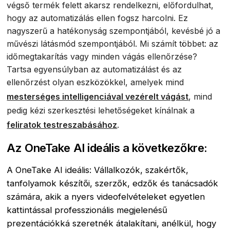
végső termék felett akarsz rendelkezni, előfordulhat,
hogy az automatizálás ellen fogsz harcolni. Ez
nagyszerű a hatékonyság szempontjából, kevésbé jó a
művészi látásmód szempontjából. Mi számít többet: az
időmegtakarítás vagy minden vágás ellenőrzése?
Tartsa egyensúlyban az automatizálást és az
ellenőrzést olyan eszközökkel, amelyek mind
mesterséges intelligenciával vezérelt vágást
, mind
pedig kézi szerkesztési lehetőségeket kínálnak a
feliratok testreszabásához
.
Az OneTake AI ideális a következőkre:
A OneTake AI ideális: Vállalkozók, szakértők,
tanfolyamok készítői, szerzők, edzők és tanácsadók
számára, akik a nyers videofelvételeket egyetlen
kattintással professzionális megjelenésű
prezentációkká szeretnék átalakítani, anélkül, hogy