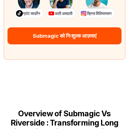
ग्रांट कार्डोन
अली अब्दाली
क्रिस विलियमसन
Submagic को निःशुल्क आज़माएं
Overview of Submagic Vs
Riverside : Transforming Long