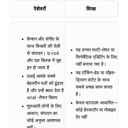
पेशेवरों
विपक्ष
कैप्शन और संगीत के
साथ बिजली की तेज़ी
यह उन्नत मल्टी-लेयर या
से संपादन। b-roll
सिनेमैटिक एडिटिंग के लिए
और एक क्लिक में ज़ूम
नहीं बनाया गया है।
इन हो जाता है
यह टॉकिंग-हेड या वॉइस-
एआई आपके सबसे
ड्रिवन कंटेंट के साथ
बेहतरीन पलों को ढूंढता
सबसे अच्छा काम करता
है और उन्हें बदल देता है
है।
viral -तैयार क्लिप
केवल ब्राउज़र आधारित—
शुरुआती लोगों के लिए
कोई डेस्कटॉप या मोबाइल
आसान, संपादन का
ऐप नहीं
कोई अनुभव आवश्यक
नहीं।