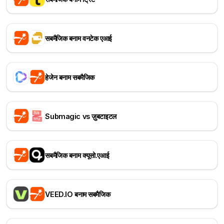
सबमैजिक बनाम वनटेक एआई
हेजेन बनाम सबमैजिक
Submagic vs ज़ुबटाइटल
सबमैजिक बनाम क्यूसो.एआई
VEED.IO बनाम सबमैजिक