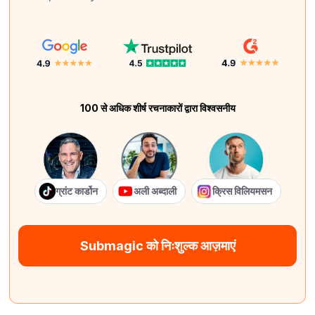
100 से अधिक शीर्ष रचनाकारों द्वारा विश्वसनीय
ग्रांट कार्डोन
अली अब्दाली
क्रिस विलियमसन
Submagic को निःशुल्क आज़माएं