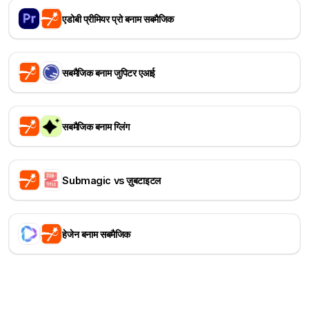
एडोबी प्रीमियर प्रो बनाम सबमैजिक
सबमैजिक बनाम जुपिटर एआई
सबमैजिक बनाम ग्लिंग
Submagic vs ज़ुबटाइटल
हेजेन बनाम सबमैजिक