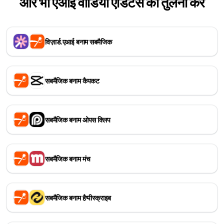
और भी एआई वीडियो एडिटर्स की तुलना करें
विज़ार्ड.एआई बनाम सबमैजिक
सबमैजिक बनाम कैपकट
सबमैजिक बनाम ओपस क्लिप
सबमैजिक बनाम मंच
सबमैजिक बनाम हैप्पीस्क्राइब