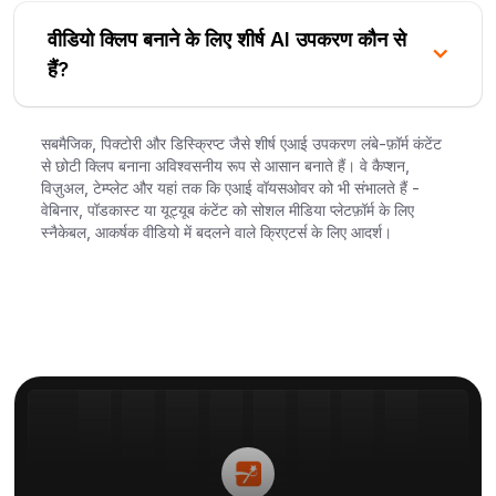
वीडियो क्लिप बनाने के लिए शीर्ष AI उपकरण कौन से
हैं?
सबमैजिक, पिक्टोरी और डिस्क्रिप्ट जैसे शीर्ष एआई उपकरण लंबे-फ़ॉर्म कंटेंट
से छोटी क्लिप बनाना अविश्वसनीय रूप से आसान बनाते हैं। वे कैप्शन,
विज़ुअल, टेम्प्लेट और यहां तक कि एआई वॉयसओवर को भी संभालते हैं -
वेबिनार, पॉडकास्ट या यूट्यूब कंटेंट को सोशल मीडिया प्लेटफ़ॉर्म के लिए
स्नैकेबल, आकर्षक वीडियो में बदलने वाले क्रिएटर्स के लिए आदर्श।