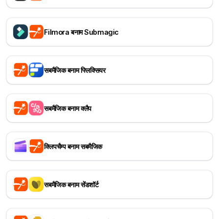
Filmora बनाम Submagic
सबमैजिक बनाम फ्लिक्सियर
सबमैजिक बनाम क्लैप
क्लिपचैम्प बनाम सबमैजिक
सबमैजिक बनाम सेंडशॉर्ट